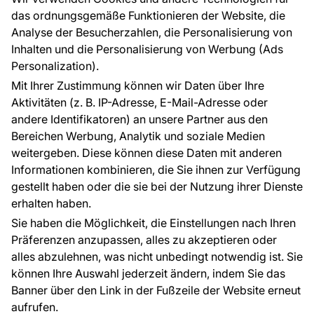
Raumvisualisierung
das ordnungsgemäße Funktionieren der Website, die
Analyse der Besucherzahlen, die Personalisierung von
FÜR SIE
ÜBER DAS UNTERNEHMEN
Inhalten und die Personalisierung von Werbung (Ads
Blog
Über uns
Personalization).
Referenzen
Mit Ihrer Zustimmung können wir Daten über Ihre
EU-Projekte
Aktivitäten (z. B. IP-Adresse, E-Mail-Adresse oder
Ratschläge und Tipps
andere Identifikatoren) an unsere Partner aus den
FAQ
Bereichen Werbung, Analytik und soziale Medien
weitergeben. Diese können diese Daten mit anderen
Informationen kombinieren, die Sie ihnen zur Verfügung
Kontakt
gestellt haben oder die sie bei der Nutzung ihrer Dienste
Haben Sie Fragen? Wir helfen Ihnen gerne weiter
erhalten haben.
und beraten Sie persönlich.
Sie haben die Möglichkeit, die Einstellungen nach Ihren
+49 781 95633072
Präferenzen anzupassen, alles zu akzeptieren oder
alles abzulehnen, was nicht unbedingt notwendig ist. Sie
service@tapeteneshop.de
können Ihre Auswahl jederzeit ändern, indem Sie das
Banner über den Link in der Fußzeile der Website erneut
aufrufen.
Zahlungsarten: