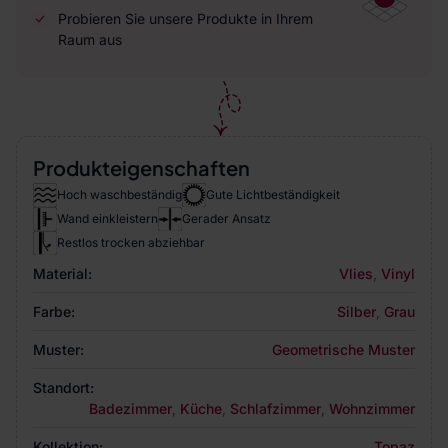
Probieren Sie unsere Produkte in Ihrem
Raum aus
Produkteigenschaften
Hoch waschbeständig
Gute Lichtbeständigkeit
Wand einkleistern
Gerader Ansatz
Restlos trocken abziehbar
Material:
Vlies
,
Vinyl
Farbe:
Silber
,
Grau
Muster:
Geometrische Muster
Standort:
Badezimmer
,
Küche
,
Schlafzimmer
,
Wohnzimmer
Kollektion:
Topaz