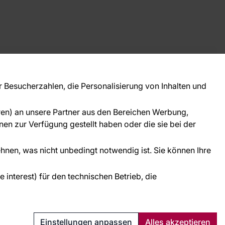
takt
ie Fragen? Wir helfen Ihnen gerne weiter und
Besucherzahlen, die Personalisierung von Inhalten und
 Sie persönlich.
781 95633072
oren) an unsere Partner aus den Bereichen Werbung,
ice@tapeteneshop.de
en zur Verfügung gestellt haben oder die sie bei der
ehnen, was nicht unbedingt notwendig ist. Sie können Ihre
interest) für den technischen Betrieb, die
Schutz personenbezogener Daten
Cookies
Einstellungen anpassen
Alles akzeptieren