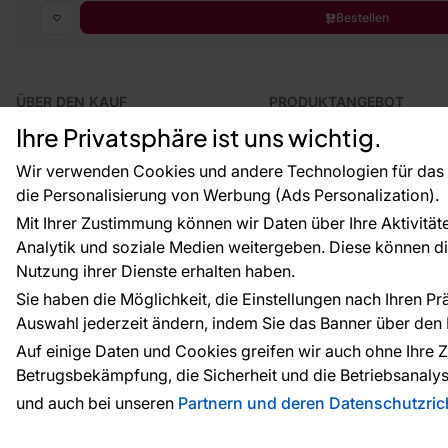
Bestellen
ÜBER DEN KAUF
PRODUKTANGEBOT
Geschäftsbedingungen
Tapeten
Ihre Privatsphäre ist uns wichtig.
Versand und Bezahlung
Fototapeten
Vertragsrücktritt
Leiste
Wir verwenden Cookies und andere Technologien für das o
Reklamationsverfahren
Dekoration
die Personalisierung von Werbung (Ads Personalization).
Rücksendung von Waren
Selbstklebende Folien
Mit Ihrer Zustimmung können wir Daten über Ihre Aktivität
CE-Zertifizierung
Zubehör
Analytik und soziale Medien weitergeben. Diese können die
Großhandel
Tapetenmuster
Nutzung ihrer Dienste erhalten haben.
Raumvisualisierung
Sie haben die Möglichkeit, die Einstellungen nach Ihren P
Auswahl jederzeit ändern, indem Sie das Banner über den L
Zahlungsarten:
Die Zahlungen werde
Auf einige Daten und Cookies greifen wir auch ohne Ihre Z
Betrugsbekämpfung, die Sicherheit und die Betriebsanalys
und auch bei unseren
Partnern und deren Datenschutzrich
© 2010 - 2026
Tapeteneshop
. Alle Rechte vorbehalte