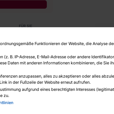
FÜR SIE
Blog
Kon
Referenzen
Haben S
EU-Projekte
rdnungsgemäße Funktionieren der Website, die Analyse der 
beraten
Ratschläge und Tipps
+49 
FAQ
en (z. B. IP-Adresse, E-Mail-Adresse oder andere Identifikat
serv
se Daten mit anderen Informationen kombinieren, die Sie ihn
ÜBER DAS UNTERNEHMEN
Über uns
räferenzen anzupassen, alles zu akzeptieren oder alles abzul
ink in der Fußzeile der Website erneut aufrufen.
n geleistet von:
ustimmung aufgrund eines berechtigten Interesses (legitimate 
e zu.
tlinien
n. Created:
Reklalink s.r.o.