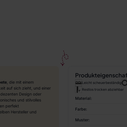
Produkteigenscha
pete
, die mit einem
Leicht scheuerbeständig
it auf sich zieht, und einer
Restlos trocken abziehbar
 dezenten Design oder
Material:
nisches und stilvolles
en perfekt
Farbe:
ben Hersteller und
Muster: