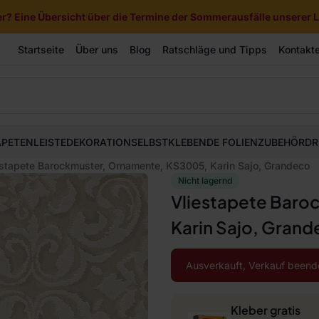
? Eine Übersicht über die Termine der Sommerausfälle unserer Li
Startseite
Über uns
Blog
Ratschläge und Tipps
Kontakt
APETEN
LEISTE
DEKORATION
SELBSTKLEBENDE FOLIEN
ZUBEHÖR
DR
estapete Barockmuster, Ornamente, KS3005, Karin Sajo, Grandeco
Nicht lagernd
Vliestapete Baro
Karin Sajo, Gran
Ausverkauft, Verkauf beend
Kleber gratis