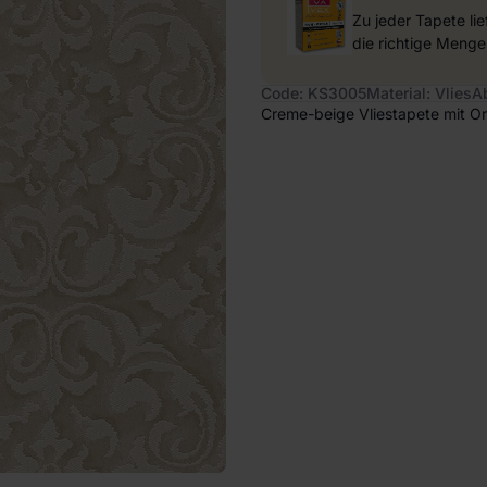
Zu jeder Tapete li
die richtige Menge
Code: KS3005
Material: Vlies
A
Creme-beige Vliestapete mit Or