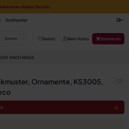
eferanten finden Sie hier.
e
Großhandel
Beliebt
Mein Konto
Warenkorb
Suchen
UCK NACH MASS
ckmuster, Ornamente, KS3005,
deco
×
et.