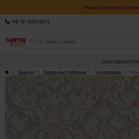
Planen Sie für den Sommer
+49 781 95633072
TAPETEN
FOTOT
Tapeten
Tapete nach Material
Vliestapeten
Vli