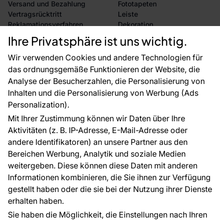
Versand und Bezahlung
Fototapeten
Vertragsrücktritt
Leiste
Reklamationsverfahren
Dekoration
Rücksendung von Waren
Selbstklebende Folien
Ihre Privatsphäre ist uns wichtig.
CE-Zertifizierung
Zubehör
Großhandel
Tapetenmuster
Wir verwenden Cookies und andere Technologien für
Raumvisualisierung
das ordnungsgemäße Funktionieren der Website, die
Analyse der Besucherzahlen, die Personalisierung von
FÜR SIE
ÜBER DAS UNTERNEHMEN
Inhalten und die Personalisierung von Werbung (Ads
Blog
Über uns
Personalization).
Referenzen
Mit Ihrer Zustimmung können wir Daten über Ihre
EU-Projekte
Aktivitäten (z. B. IP-Adresse, E-Mail-Adresse oder
Ratschläge und Tipps
andere Identifikatoren) an unsere Partner aus den
FAQ
Bereichen Werbung, Analytik und soziale Medien
weitergeben. Diese können diese Daten mit anderen
Informationen kombinieren, die Sie ihnen zur Verfügung
Kontakt
gestellt haben oder die sie bei der Nutzung ihrer Dienste
Haben Sie Fragen? Wir helfen Ihnen gerne weiter
erhalten haben.
und beraten Sie persönlich.
Sie haben die Möglichkeit, die Einstellungen nach Ihren