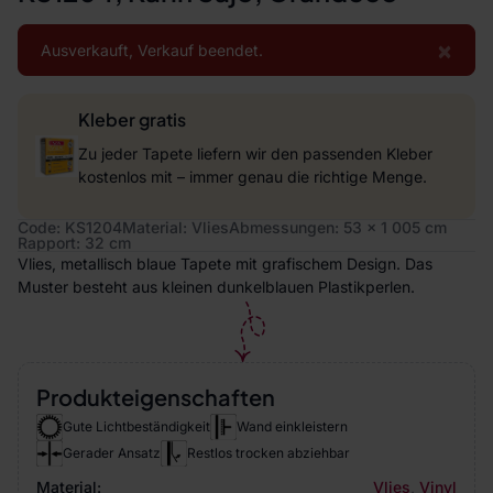
×
Ausverkauft, Verkauf beendet.
Kleber gratis
Zu jeder Tapete liefern wir den passenden Kleber
kostenlos mit – immer genau die richtige Menge.
Code: KS1204
Material: Vlies
Abmessungen: 53 x 1 005 cm
Rapport: 32 cm
Vlies, metallisch blaue Tapete mit grafischem Design. Das
Muster besteht aus kleinen dunkelblauen Plastikperlen.
Produkteigenschaften
Gute Lichtbeständigkeit
Wand einkleistern
Gerader Ansatz
Restlos trocken abziehbar
Material:
Vlies
,
Vinyl