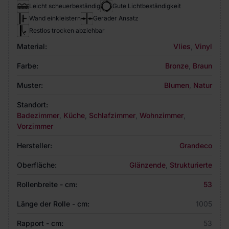
Leicht scheuerbeständig
Gute Lichtbeständigkeit
Wand einkleistern
Gerader Ansatz
Restlos trocken abziehbar
Material:
Vlies
,
Vinyl
Farbe:
Bronze
,
Braun
Muster:
Blumen
,
Natur
Standort:
Badezimmer
,
Küche
,
Schlafzimmer
,
Wohnzimmer
,
Vorzimmer
Hersteller:
Grandeco
Oberfläche:
Glänzende
,
Strukturierte
Rollenbreite - cm:
53
Länge der Rolle - cm:
1005
Rapport - cm:
53