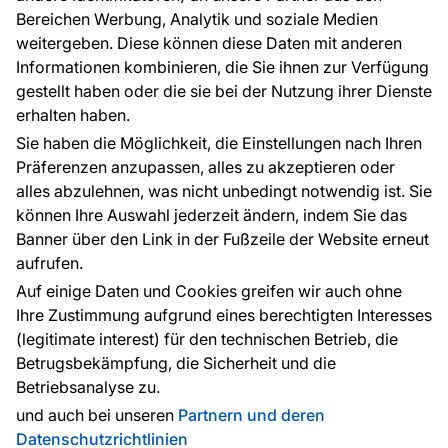
Bereichen Werbung, Analytik und soziale Medien
weitergeben. Diese können diese Daten mit anderen
Informationen kombinieren, die Sie ihnen zur Verfügung
Kontakt
gestellt haben oder die sie bei der Nutzung ihrer Dienste
Haben Sie Fragen? Wir helfen Ihnen gerne weiter
erhalten haben.
und beraten Sie persönlich.
Sie haben die Möglichkeit, die Einstellungen nach Ihren
+49 781 95633072
Präferenzen anzupassen, alles zu akzeptieren oder
alles abzulehnen, was nicht unbedingt notwendig ist. Sie
service@tapeteneshop.de
können Ihre Auswahl jederzeit ändern, indem Sie das
Banner über den Link in der Fußzeile der Website erneut
aufrufen.
Zahlungsarten:
Auf einige Daten und Cookies greifen wir auch ohne
Die Zahlungen werden geleistet von:
Ihre Zustimmung aufgrund eines berechtigten Interesses
(legitimate interest) für den technischen Betrieb, die
Betrugsbekämpfung, die Sicherheit und die
Betriebsanalyse zu.
Schutz personenbezogener Daten
Cookies
und auch bei unseren
Partnern und deren
Datenschutzrichtlinien