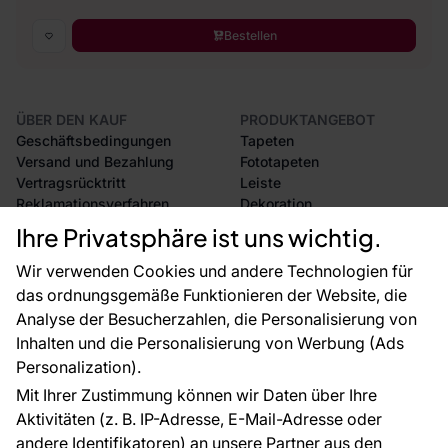
Bestellen
ÜBER DEN KAUF
PRODUKTANGEBOT
Geschäftsbedingungen
Tapeten
Versand und Bezahlung
Fototapeten
Vertragsrücktritt
Leiste
Reklamationsverfahren
Dekoration
Rücksendung von Waren
Selbstklebende Folien
Ihre Privatsphäre ist uns wichtig.
CE-Zertifizierung
Zubehör
Großhandel
Tapetenmuster
Wir verwenden Cookies und andere Technologien für
Raumvisualisierung
das ordnungsgemäße Funktionieren der Website, die
Analyse der Besucherzahlen, die Personalisierung von
FÜR SIE
ÜBER DAS UNTERNEHMEN
Inhalten und die Personalisierung von Werbung (Ads
Blog
Über uns
Personalization).
Referenzen
Mit Ihrer Zustimmung können wir Daten über Ihre
EU-Projekte
Aktivitäten (z. B. IP-Adresse, E-Mail-Adresse oder
Ratschläge und Tipps
andere Identifikatoren) an unsere Partner aus den
FAQ