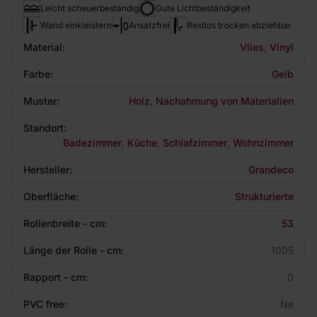
Leicht scheuerbeständig
Gute Lichtbeständigkeit
Wand einkleistern
Ansatzfrei
Restlos trocken abziehbar
Material:
Vlies
,
Vinyl
Farbe:
Gelb
Muster:
Holz
,
Nachahmung von Materialien
Standort:
Badezimmer
,
Küche
,
Schlafzimmer
,
Wohnzimmer
Hersteller:
Grandeco
Oberfläche:
Strukturierte
Rollenbreite - cm:
53
Länge der Rolle - cm:
1005
Rapport - cm:
0
PVC free:
Ne