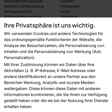
Geschäftsbedingungen
Tapeten
Versand und Bezahlung
Fototapeten
Vertragsrücktritt
Leiste
Reklamationsverfahren
Dekoration
Rücksendung von Waren
Selbstklebende Folien
Ihre Privatsphäre ist uns wichtig.
CE-Zertifizierung
Zubehör
Großhandel
Tapetenmuster
Wir verwenden Cookies und andere Technologien für
Raumvisualisierung
das ordnungsgemäße Funktionieren der Website, die
Analyse der Besucherzahlen, die Personalisierung von
FÜR SIE
ÜBER DAS UNTERNEHMEN
Inhalten und die Personalisierung von Werbung (Ads
Blog
Über uns
Personalization).
Referenzen
Mit Ihrer Zustimmung können wir Daten über Ihre
EU-Projekte
Aktivitäten (z. B. IP-Adresse, E-Mail-Adresse oder
Ratschläge und Tipps
andere Identifikatoren) an unsere Partner aus den
FAQ
Bereichen Werbung, Analytik und soziale Medien
weitergeben. Diese können diese Daten mit anderen
Informationen kombinieren, die Sie ihnen zur Verfügung
Kontakt
gestellt haben oder die sie bei der Nutzung ihrer Dienste
Haben Sie Fragen? Wir helfen Ihnen gerne weiter
erhalten haben.
und beraten Sie persönlich.