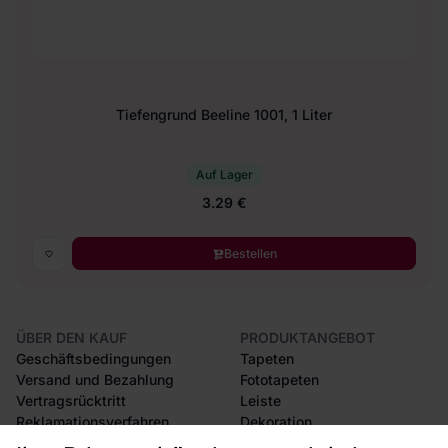
Tiefengrund Beeline 1001, 1 Liter
Auf Lager
3.29 €
Bestellen
ÜBER DEN KAUF
PRODUKTANGEBOT
Geschäftsbedingungen
Tapeten
Versand und Bezahlung
Fototapeten
Vertragsrücktritt
Leiste
Reklamationsverfahren
Dekoration
Rücksendung von Waren
Selbstklebende Folien