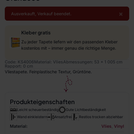
×
Ausverkauft, Verkauf beendet.
Kleber gratis
Zu jeder Tapete liefern wir den passenden Kleber
kostenlos mit – immer genau die richtige Menge.
Code: KS4006
Material: Vlies
Abmessungen: 53 x 1 005 cm
Rapport: 0 cm
Vliestapete. Feinplastische Textur, Grüntöne.
Produkteigenschaften
Leicht scheuerbeständig
Gute Lichtbeständigkeit
Wand einkleistern
Ansatzfrei
Restlos trocken abziehbar
Material:
Vlies
,
Vinyl