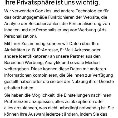
Ihre Privatsphäre ist uns wichtig.
CE-Zertifizierung
Zubehör
Großhandel
Tapetenmuster
Wir verwenden Cookies und andere Technologien für
Raumvisualisierung
das ordnungsgemäße Funktionieren der Website, die
Analyse der Besucherzahlen, die Personalisierung von
FÜR SIE
ÜBER DAS UNTERNEHMEN
Inhalten und die Personalisierung von Werbung (Ads
Blog
Über uns
Personalization).
Referenzen
Mit Ihrer Zustimmung können wir Daten über Ihre
EU-Projekte
Aktivitäten (z. B. IP-Adresse, E-Mail-Adresse oder
Ratschläge und Tipps
andere Identifikatoren) an unsere Partner aus den
FAQ
Bereichen Werbung, Analytik und soziale Medien
weitergeben. Diese können diese Daten mit anderen
Informationen kombinieren, die Sie ihnen zur Verfügung
Kontakt
gestellt haben oder die sie bei der Nutzung ihrer Dienste
Haben Sie Fragen? Wir helfen Ihnen gerne weiter
erhalten haben.
und beraten Sie persönlich.
Sie haben die Möglichkeit, die Einstellungen nach Ihren
+49 781 95633072
Präferenzen anzupassen, alles zu akzeptieren oder
alles abzulehnen, was nicht unbedingt notwendig ist. Sie
service@tapeteneshop.de
können Ihre Auswahl jederzeit ändern, indem Sie das