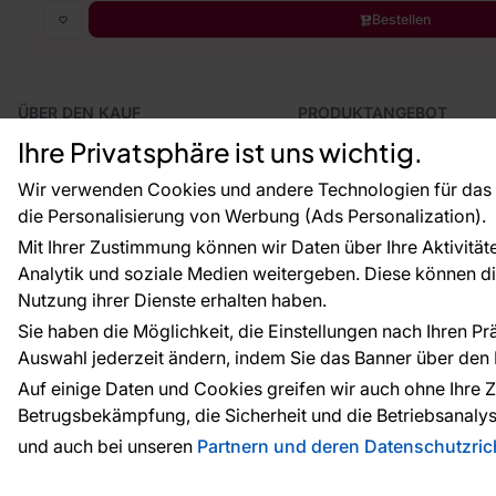
Bestellen
ÜBER DEN KAUF
PRODUKTANGEBOT
Geschäftsbedingungen
Tapeten
Ihre Privatsphäre ist uns wichtig.
Versand und Bezahlung
Fototapeten
Vertragsrücktritt
Leiste
Wir verwenden Cookies und andere Technologien für das o
Reklamationsverfahren
Dekoration
die Personalisierung von Werbung (Ads Personalization).
Rücksendung von Waren
Selbstklebende Folien
Mit Ihrer Zustimmung können wir Daten über Ihre Aktivität
CE-Zertifizierung
Zubehör
Analytik und soziale Medien weitergeben. Diese können die
Großhandel
Tapetenmuster
Nutzung ihrer Dienste erhalten haben.
Raumvisualisierung
Sie haben die Möglichkeit, die Einstellungen nach Ihren P
Auswahl jederzeit ändern, indem Sie das Banner über den L
Zahlungsarten:
Die Zahlungen werde
Auf einige Daten und Cookies greifen wir auch ohne Ihre Z
Betrugsbekämpfung, die Sicherheit und die Betriebsanalys
und auch bei unseren
Partnern und deren Datenschutzrich
© 2010 - 2026
Tapeteneshop
. Alle Rechte vorbehalte