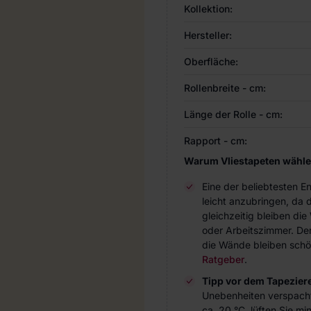
Kollektion:
Hersteller:
Oberfläche:
Rollenbreite - cm:
Länge der Rolle - cm:
Rapport - cm:
Warum Vliestapeten wähl
Eine der beliebtesten 
leicht anzubringen, da 
gleichzeitig bleiben d
oder Arbeitszimmer. Der 
die Wände bleiben schö
Ratgeber
.
Tipp vor dem Tapezier
Unebenheiten verspach
ca. 20 °C, lüften Sie m