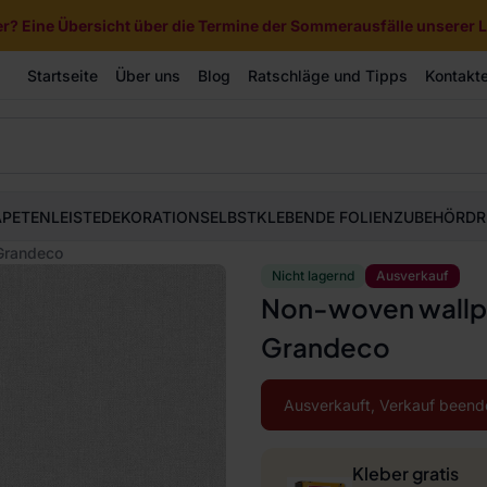
? Eine Übersicht über die Termine der Sommerausfälle unserer Li
Startseite
Über uns
Blog
Ratschläge und Tipps
Kontakt
APETEN
LEISTE
DEKORATION
SELBSTKLEBENDE FOLIEN
ZUBEHÖR
DR
Grandeco
Nicht lagernd
Ausverkauf
Non-woven wallpa
Grandeco
Ausverkauft, Verkauf beend
Kleber gratis