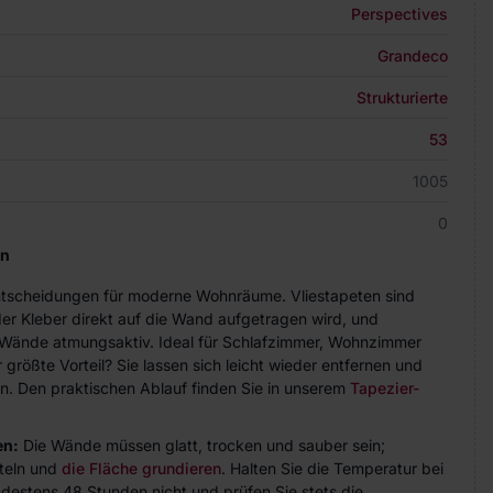
Perspectives
Grandeco
Strukturierte
53
1005
0
en
Entscheidungen für moderne Wohnräume. Vliestapeten sind
der Kleber direkt auf die Wand aufgetragen wird, und
ie Wände atmungsaktiv. Ideal für Schlafzimmer, Wohnzimmer
größte Vorteil? Sie lassen sich leicht wieder entfernen und
n. Den praktischen Ablauf finden Sie in unserem
Tapezier-
en:
Die Wände müssen glatt, trocken und sauber sein;
teln und
die Fläche grundieren
. Halten Sie die Temperatur bei
indestens 48 Stunden nicht und prüfen Sie stets die