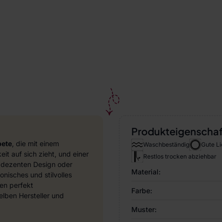
Produkteigenscha
pete
, die mit einem
Waschbeständig
Gute Li
it auf sich zieht, und einer
Restlos trocken abziehbar
 dezenten Design oder
Material:
nisches und stilvolles
en perfekt
Farbe:
ben Hersteller und
Muster: