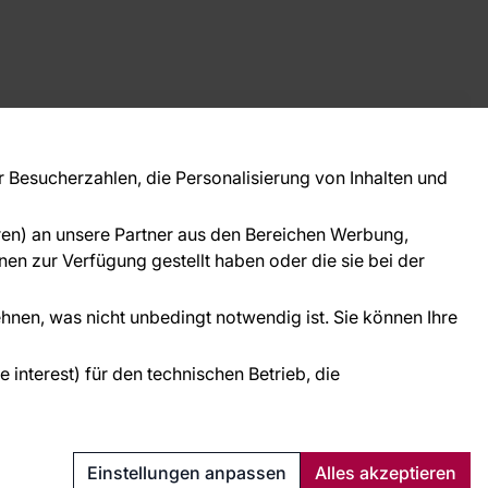
takt
ie Fragen? Wir helfen Ihnen gerne weiter und
Besucherzahlen, die Personalisierung von Inhalten und
 Sie persönlich.
781 95633072
oren) an unsere Partner aus den Bereichen Werbung,
ice@tapeteneshop.de
en zur Verfügung gestellt haben oder die sie bei der
ehnen, was nicht unbedingt notwendig ist. Sie können Ihre
interest) für den technischen Betrieb, die
Schutz personenbezogener Daten
Cookies
Einstellungen anpassen
Alles akzeptieren