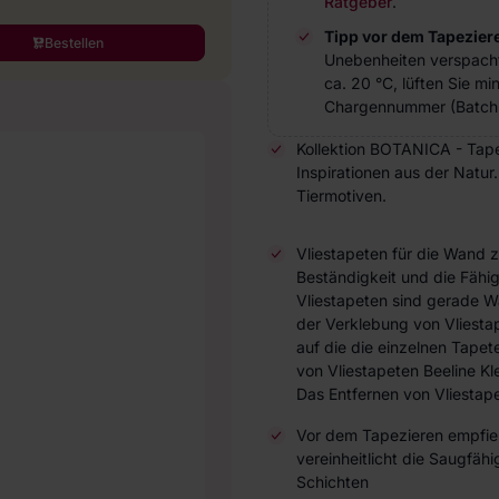
Ratgeber
.
Tipp vor dem Tapezier
Bestellen
Unebenheiten verspach
ca. 20 °C, lüften Sie m
Chargennummer (Batch 
Kollektion BOTANICA - Tapet
Inspirationen aus der Natur
Tiermotiven.
Vliestapeten für die Wand 
Beständigkeit und die Fähi
Vliestapeten sind gerade W
der Verklebung von Vliesta
auf die die einzelnen Tap
von Vliestapeten Beeline Kl
Das Entfernen von Vliestape
Vor dem Tapezieren empfieh
vereinheitlicht die Saugfä
Schichten