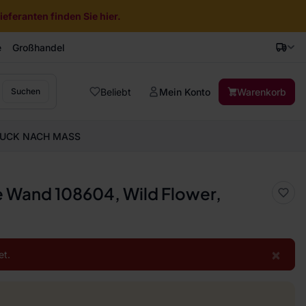
eferanten finden Sie hier.
e
Großhandel
Beliebt
Mein Konto
Warenkorb
Suchen
UCK NACH MASS
ie Wand 108604, Wild Flower,
×
et.