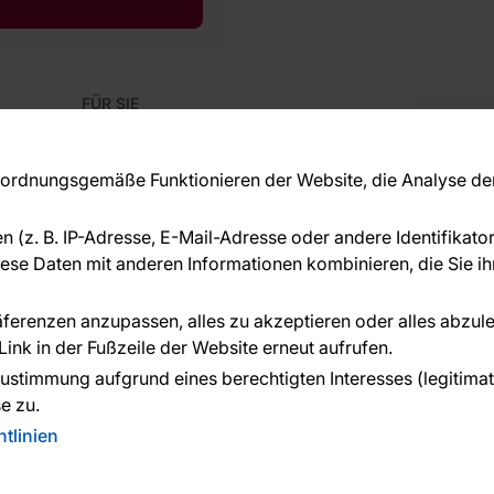
FÜR SIE
Blog
Kon
Referenzen
Haben S
EU-Projekte
rdnungsgemäße Funktionieren der Website, die Analyse der 
beraten
Ratschläge und Tipps
+49 
FAQ
en (z. B. IP-Adresse, E-Mail-Adresse oder andere Identifikat
serv
se Daten mit anderen Informationen kombinieren, die Sie ihn
ÜBER DAS UNTERNEHMEN
Über uns
räferenzen anzupassen, alles zu akzeptieren oder alles abzul
ink in der Fußzeile der Website erneut aufrufen.
n geleistet von:
ustimmung aufgrund eines berechtigten Interesses (legitimate 
e zu.
tlinien
n. Created:
Reklalink s.r.o.