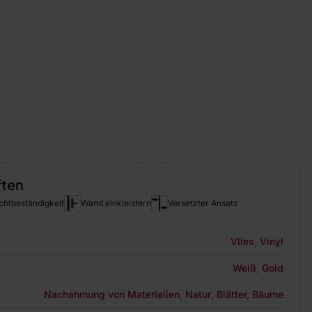
ften
chtbeständigkeit
Wand einkleistern
Versetzter Ansatz
Vlies
,
Vinyl
Weiß
,
Gold
Nachahmung von Materialien
,
Natur
,
Blätter, Bäume