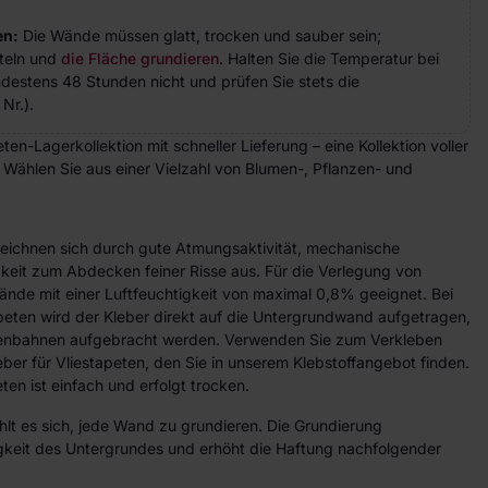
en:
Die Wände müssen glatt, trocken und sauber sein;
teln und
die Fläche grundieren
. Halten Sie die Temperatur bei
indestens 48 Stunden nicht und prüfen Sie stets die
Nr.).
en-Lagerkollektion mit schneller Lieferung – eine Kollektion voller
. Wählen Sie aus einer Vielzahl von Blumen-, Pflanzen- und
zeichnen sich durch gute Atmungsaktivität, mechanische
gkeit zum Abdecken feiner Risse aus. Für die Verlegung von
ände mit einer Luftfeuchtigkeit von maximal 0,8% geeignet. Bei
peten wird der Kleber direkt auf die Untergrundwand aufgetragen,
etenbahnen aufgebracht werden. Verwenden Sie zum Verkleben
eber für Vliestapeten, den Sie in unserem Klebstoffangebot finden.
ten ist einfach und erfolgt trocken.
lt es sich, jede Wand zu grundieren. Die Grundierung
higkeit des Untergrundes und erhöht die Haftung nachfolgender