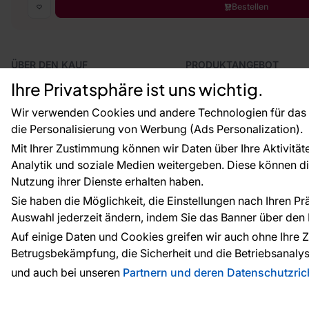
Bestellen
ÜBER DEN KAUF
PRODUKTANGEBOT
Geschäftsbedingungen
Tapeten
Ihre Privatsphäre ist uns wichtig.
Versand und Bezahlung
Fototapeten
Vertragsrücktritt
Leiste
Wir verwenden Cookies und andere Technologien für das o
Reklamationsverfahren
Dekoration
die Personalisierung von Werbung (Ads Personalization).
Rücksendung von Waren
Selbstklebende Folien
Mit Ihrer Zustimmung können wir Daten über Ihre Aktivität
CE-Zertifizierung
Zubehör
Analytik und soziale Medien weitergeben. Diese können die
Großhandel
Tapetenmuster
Nutzung ihrer Dienste erhalten haben.
Raumvisualisierung
Sie haben die Möglichkeit, die Einstellungen nach Ihren P
Auswahl jederzeit ändern, indem Sie das Banner über den L
Zahlungsarten:
Die Zahlungen werde
Auf einige Daten und Cookies greifen wir auch ohne Ihre Z
Betrugsbekämpfung, die Sicherheit und die Betriebsanalys
und auch bei unseren
Partnern und deren Datenschutzrich
© 2010 - 2026
Tapeteneshop
. Alle Rechte vorbehalte