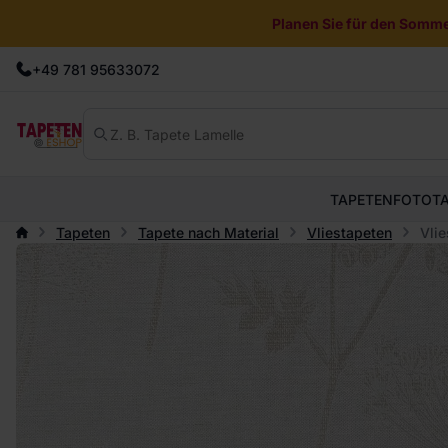
Planen Sie für den Sommer
+49 781 95633072
TAPETEN
FOTOT
Tapeten
Tapete nach Material
Vliestapeten
Vlie