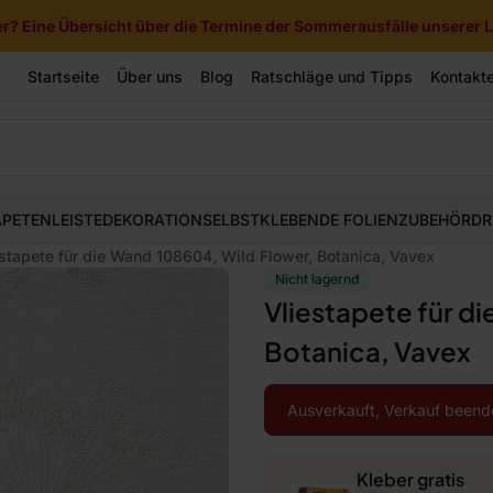
? Eine Übersicht über die Termine der Sommerausfälle unserer Li
Startseite
Über uns
Blog
Ratschläge und Tipps
Kontakt
APETEN
LEISTE
DEKORATION
SELBSTKLEBENDE FOLIEN
ZUBEHÖR
DR
stapete für die Wand 108604, Wild Flower, Botanica, Vavex
Nicht lagernd
Vliestapete für d
Botanica, Vavex
Ausverkauft, Verkauf beend
Kleber gratis