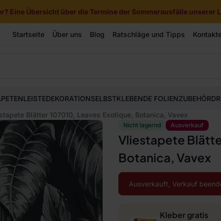
? Eine Übersicht über die Termine der Sommerausfälle unserer Li
Startseite
Über uns
Blog
Ratschläge und Tipps
Kontakt
APETEN
LEISTE
DEKORATION
SELBSTKLEBENDE FOLIEN
ZUBEHÖR
DR
stapete Blätter 107010, Leaves Exotique, Botanica, Vavex
Nicht lagernd
Ausverkauf
Vliestapete Blätt
Botanica, Vavex
Ausverkauft, Verkauf beend
Kleber gratis