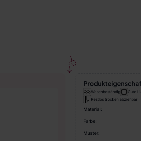
Produkteigenscha
Waschbeständig
Gute Li
Restlos trocken abziehbar
Material:
Farbe:
Muster: