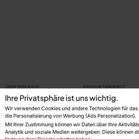
ÜBER DEN KAUF
PRODUKTANGEBOT
Geschäftsbedingungen
Tapeten
Ihre Privatsphäre ist uns wichtig.
Versand und Bezahlung
Fototapeten
Vertragsrücktritt
Leiste
Wir verwenden Cookies und andere Technologien für das o
Reklamationsverfahren
Dekoration
die Personalisierung von Werbung (Ads Personalization).
Rücksendung von Waren
Selbstklebende Folien
Mit Ihrer Zustimmung können wir Daten über Ihre Aktivität
CE-Zertifizierung
Zubehör
Analytik und soziale Medien weitergeben. Diese können die
Großhandel
Tapetenmuster
Raumvisualisierung