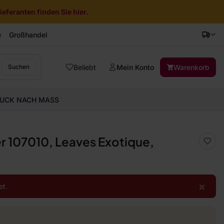
eferanten finden Sie hier.
e
Großhandel
Beliebt
Mein Konto
Warenkorb
Suchen
UCK NACH MASS
er 107010, Leaves Exotique,
×
et.