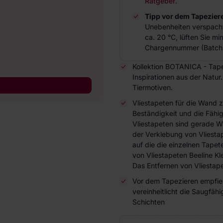
Ratgeber
.
Tipp vor dem Tapezier
Unebenheiten verspach
ca. 20 °C, lüften Sie m
Chargennummer (Batch 
Kollektion BOTANICA - Tapet
Inspirationen aus der Natur
Tiermotiven.
Vliestapeten für die Wand 
Beständigkeit und die Fähi
Vliestapeten sind gerade W
der Verklebung von Vliesta
auf die die einzelnen Tap
von Vliestapeten Beeline Kl
Das Entfernen von Vliestape
Vor dem Tapezieren empfieh
vereinheitlicht die Saugfä
Schichten