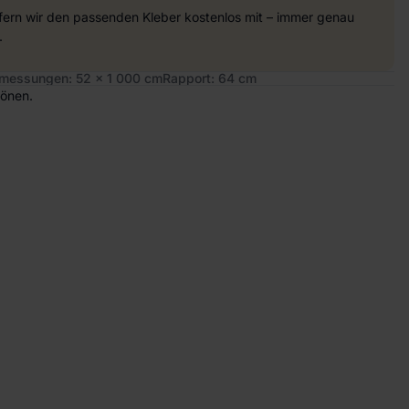
efern wir den passenden Kleber kostenlos mit – immer genau
.
messungen: 52 x 1 000 cm
Rapport: 64 cm
tönen.