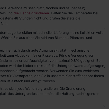
en:
Die Wände müssen glatt, trocken und sauber sein;
teln und
die Fläche grundieren
. Halten Sie die Temperatur bei
indestens 48 Stunden nicht und prüfen Sie stets die
Nr.).
en-Lagerkollektion mit schneller Lieferung – eine Kollektion voller
. Wählen Sie aus einer Vielzahl von Blumen-, Pflanzen- und
zeichnen sich durch gute Atmungsaktivität, mechanische
gkeit zum Abdecken feiner Risse aus. Für die Verlegung von
ände mit einer Luftfeuchtigkeit von maximal 0,8% geeignet. Bei
peten wird der Kleber direkt auf die Untergrundwand aufgetragen,
etenbahnen aufgebracht werden. Verwenden Sie zum Verkleben
eber für Vliestapeten, den Sie in unserem Klebstoffangebot finden.
ten ist einfach und erfolgt trocken.
lt es sich, jede Wand zu grundieren. Die Grundierung
higkeit des Untergrundes und erhöht die Haftung nachfolgender