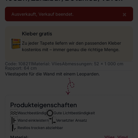
×
Ausverkauft, Verkauf beendet.
Kleber gratis
Zu jeder Tapete liefern wir den passenden Kleber
kostenlos mit – immer genau die richtige Menge.
Code: 108211
Material: Vlies
Abmessungen: 52 x 1 000 cm
Rapport: 64 cm
Vliestapete für die Wand mit einem Leoparden.
Produkteigenschaften
Waschbeständig
Gute Lichtbeständigkeit
Wand einkleistern
Versetzter Ansatz
Restlos trocken abziehbar
Material:
Vlies
,
Vinyl