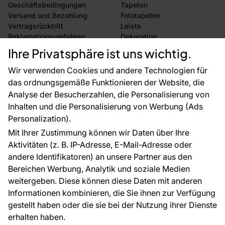
Geschäftsbedingungen
Tapeten
Versand und Bezahlung
Fototapeten
Vertragsrücktritt
Leiste
Reklamationsverfahren
Dekoration
Rücksendung von Waren
Selbstklebende Folien
Ihre Privatsphäre ist uns wichtig.
CE-Zertifizierung
Zubehör
Großhandel
Tapetenmuster
Wir verwenden Cookies und andere Technologien für
Raumvisualisierung
das ordnungsgemäße Funktionieren der Website, die
Analyse der Besucherzahlen, die Personalisierung von
FÜR SIE
ÜBER DAS UNTERNEHMEN
Inhalten und die Personalisierung von Werbung (Ads
Blog
Über uns
Personalization).
Referenzen
Mit Ihrer Zustimmung können wir Daten über Ihre
EU-Projekte
Aktivitäten (z. B. IP-Adresse, E-Mail-Adresse oder
Ratschläge und Tipps
andere Identifikatoren) an unsere Partner aus den
FAQ
Bereichen Werbung, Analytik und soziale Medien
weitergeben. Diese können diese Daten mit anderen
Informationen kombinieren, die Sie ihnen zur Verfügung
Kontakt
gestellt haben oder die sie bei der Nutzung ihrer Dienste
Haben Sie Fragen? Wir helfen Ihnen gerne weiter
erhalten haben.