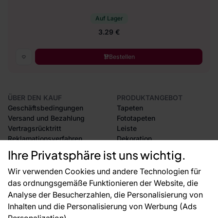
Auf Lager
3.29 €
Bestellen
ÜBER DEN KAUF
PRODUKTANGEBOT
Geschäftsbedingungen
Tapeten
Versand und Bezahlung
Fototapeten
Vertragsrücktritt
Leiste
Reklamationsverfahren
Dekoration
Rücksendung von Waren
Selbstklebende Folien
Ihre Privatsphäre ist uns wichtig.
CE-Zertifizierung
Zubehör
Großhandel
Tapetenmuster
Wir verwenden Cookies und andere Technologien für
Raumvisualisierung
das ordnungsgemäße Funktionieren der Website, die
Analyse der Besucherzahlen, die Personalisierung von
FÜR SIE
ÜBER DAS UNTERNEHMEN
Inhalten und die Personalisierung von Werbung (Ads
Blog
Über uns