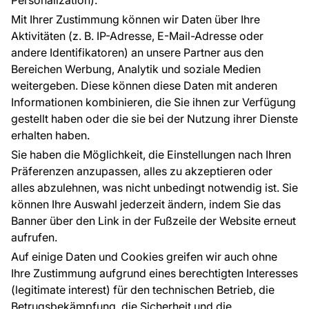
Personalization).
Referenzen
Mit Ihrer Zustimmung können wir Daten über Ihre
EU-Projekte
Aktivitäten (z. B. IP-Adresse, E-Mail-Adresse oder
Ratschläge und Tipps
andere Identifikatoren) an unsere Partner aus den
FAQ
Bereichen Werbung, Analytik und soziale Medien
weitergeben. Diese können diese Daten mit anderen
Informationen kombinieren, die Sie ihnen zur Verfügung
Kontakt
gestellt haben oder die sie bei der Nutzung ihrer Dienste
Haben Sie Fragen? Wir helfen Ihnen gerne weiter
erhalten haben.
und beraten Sie persönlich.
Sie haben die Möglichkeit, die Einstellungen nach Ihren
+49 781 95633072
Präferenzen anzupassen, alles zu akzeptieren oder
alles abzulehnen, was nicht unbedingt notwendig ist. Sie
service@tapeteneshop.de
können Ihre Auswahl jederzeit ändern, indem Sie das
Banner über den Link in der Fußzeile der Website erneut
aufrufen.
Zahlungsarten:
Auf einige Daten und Cookies greifen wir auch ohne
Die Zahlungen werden geleistet von:
Ihre Zustimmung aufgrund eines berechtigten Interesses
(legitimate interest) für den technischen Betrieb, die
Betrugsbekämpfung, die Sicherheit und die