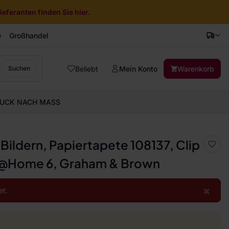
eferanten finden Sie hier.
e
Großhandel
Beliebt
Mein Konto
Warenkorb
Suchen
UCK NACH MASS
 Bildern, Papiertapete 108137, Clip
ds@Home 6, Graham & Brown
×
et.