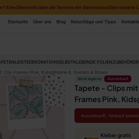
? Eine Übersicht über die Termine der Sommerausfälle unserer Li
Startseite
Über uns
Blog
Ratschläge und Tipps
Kontakt
APETEN
LEISTE
DEKORATION
SELBSTKLEBENDE FOLIEN
ZUBEHÖR
DR
137, Clip Frames Pink, Kids@Home 6, Graham & Brown
Nicht lagernd
Ausverkauf
Tapete - Clips mit
Frames Pink, Ki
Ausverkauft, Verkauf beend
Kleber gratis