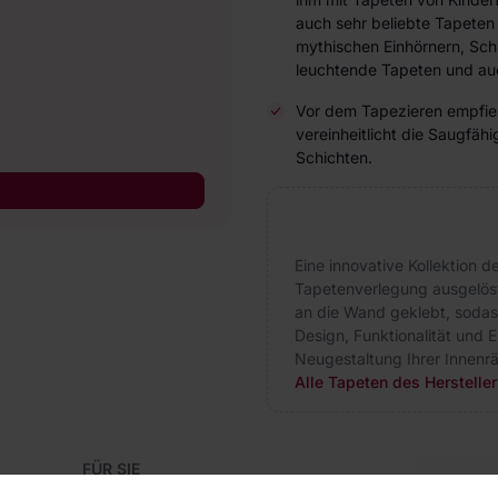
auch sehr beliebte Tapeten
mythischen Einhörnern, Schm
leuchtende Tapeten und au
Vor dem Tapezieren empfieh
vereinheitlicht die Saugfä
Schichten.
Eine innovative Kollektion 
Tapetenverlegung ausgelöst
an die Wand geklebt, sodas
Design, Funktionalität und E
Neugestaltung Ihrer Innenr
Alle Tapeten des Herstelle
FÜR SIE
Blog