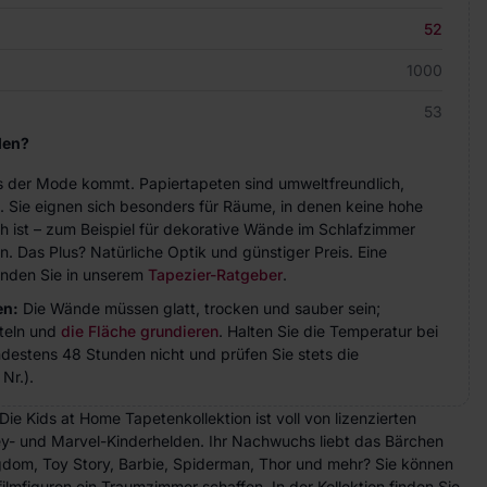
52
1000
53
len?
aus der Mode kommt. Papiertapeten sind umweltfreundlich,
h. Sie eignen sich besonders für Räume, in denen keine hohe
ich ist – zum Beispiel für dekorative Wände im Schlafzimmer
n. Das Plus? Natürliche Optik und günstiger Preis. Eine
finden Sie in unserem
Tapezier-Ratgeber
.
en:
Die Wände müssen glatt, trocken und sauber sein;
teln und
die Fläche grundieren
. Halten Sie die Temperatur bei
indestens 48 Stunden nicht und prüfen Sie stets die
Nr.).
e Kids at Home Tapetenkollektion ist voll von lizenzierten
ey- und Marvel-Kinderhelden. Ihr Nachwuchs liebt das Bärchen
ngdom, Toy Story, Barbie, Spiderman, Thor und mehr? Sie können
ilmfiguren ein Traumzimmer schaffen. In der Kollektion finden Sie