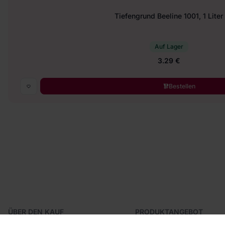
Tiefengrund Beeline 1001, 1 Liter
Auf Lager
3.29 €
Bestellen
ÜBER DEN KAUF
PRODUKTANGEBOT
Geschäftsbedingungen
Tapeten