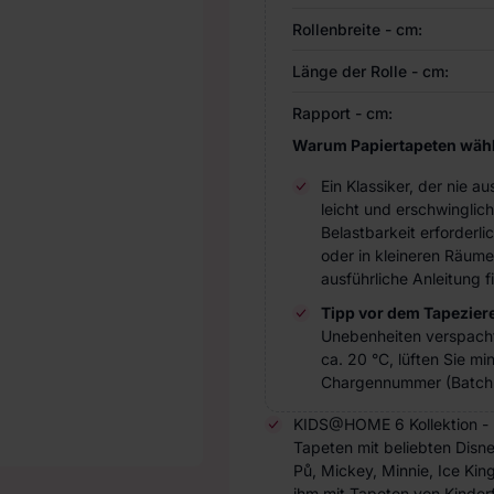
Rollenbreite - cm:
Länge der Rolle - cm:
Rapport - cm:
Warum Papiertapeten wäh
Ein Klassiker, der nie 
leicht und erschwinglic
Belastbarkeit erforderl
oder in kleineren Räume
ausführliche Anleitung 
Tipp vor dem Tapezier
Unebenheiten verspach
ca. 20 °C, lüften Sie m
Chargennummer (Batch 
KIDS@HOME 6 Kollektion - Di
Tapeten mit beliebten Disn
Pů, Mickey, Minnie, Ice Ki
ihm mit Tapeten von Kinderf