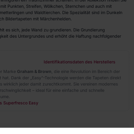
 mit Punkten, Streifen, Wölkchen, Sternchen und auch mit
etterlingen und Waldtierchen. Die Spezialität sind im Dunkeln
ch Bildertapeten mit Märchenhelden.
lt es sich, jede Wand zu grundieren. Die Grundierung
higkeit des Untergrundes und erhöht die Haftung nachfolgender
Identifikationsdaten des Herstellers
der Marke
Graham & Brown
, die eine Revolution im Bereich der
 hat. Dank der „Easy“-Technologie werden die Tapeten direkt
s wirklich jeder damit zurechtkommt. Sie vereinen modernes
rschwinglichkeit – ideal für eine einfache und schnelle
äume.
rs Superfresco Easy