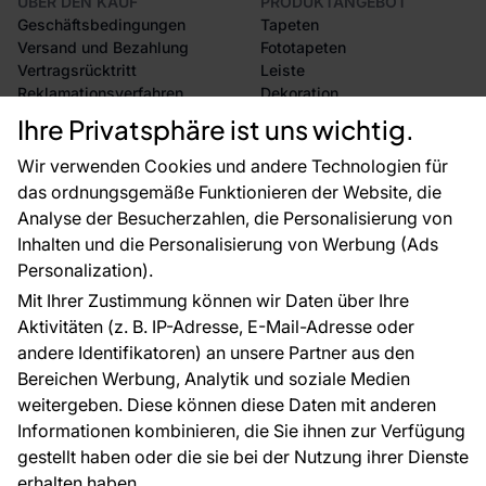
ÜBER DEN KAUF
PRODUKTANGEBOT
Geschäftsbedingungen
Tapeten
Versand und Bezahlung
Fototapeten
Vertragsrücktritt
Leiste
Reklamationsverfahren
Dekoration
Rücksendung von Waren
Selbstklebende Folien
Ihre Privatsphäre ist uns wichtig.
CE-Zertifizierung
Zubehör
Großhandel
Tapetenmuster
Wir verwenden Cookies und andere Technologien für
Raumvisualisierung
das ordnungsgemäße Funktionieren der Website, die
Analyse der Besucherzahlen, die Personalisierung von
FÜR SIE
ÜBER DAS UNTERNEHMEN
Inhalten und die Personalisierung von Werbung (Ads
Blog
Über uns
Personalization).
Referenzen
Mit Ihrer Zustimmung können wir Daten über Ihre
EU-Projekte
Aktivitäten (z. B. IP-Adresse, E-Mail-Adresse oder
Ratschläge und Tipps
andere Identifikatoren) an unsere Partner aus den
FAQ
Bereichen Werbung, Analytik und soziale Medien
weitergeben. Diese können diese Daten mit anderen
Informationen kombinieren, die Sie ihnen zur Verfügung
Kontakt
gestellt haben oder die sie bei der Nutzung ihrer Dienste
Haben Sie Fragen? Wir helfen Ihnen gerne weiter
erhalten haben.