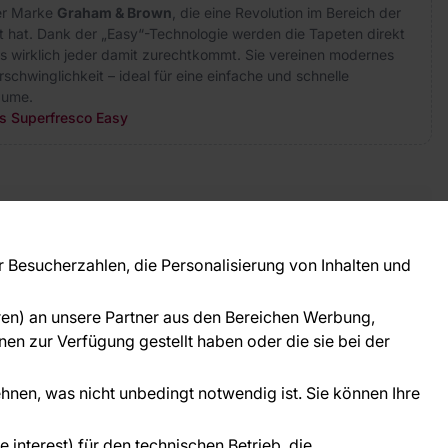
der Marke
Graham & Brown
, die eine Revolution im Bereich der
 hat. Dank der „Easy“-Technologie werden die Tapeten direkt
s wirklich jeder damit zurechtkommt. Sie vereinen modernes
rschwinglichkeit – ideal für eine einfache und schnelle
äume.
rs Superfresco Easy
takt
ie Fragen? Wir helfen Ihnen gerne weiter und
Besucherzahlen, die Personalisierung von Inhalten und
 Sie persönlich.
781 95633072
oren) an unsere Partner aus den Bereichen Werbung,
ice@tapeteneshop.de
en zur Verfügung gestellt haben oder die sie bei der
ehnen, was nicht unbedingt notwendig ist. Sie können Ihre
interest) für den technischen Betrieb, die