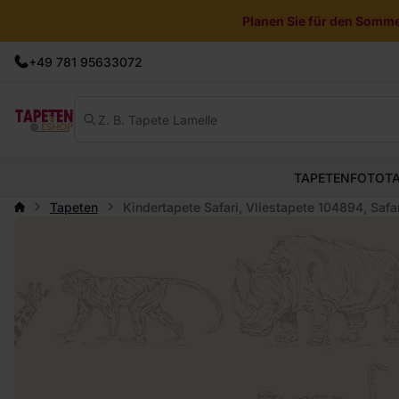
Planen Sie für den Sommer
+49 781 95633072
TAPETEN
FOTOT
Tapeten
Kindertapete Safari, Vliestapete 104894, Sa