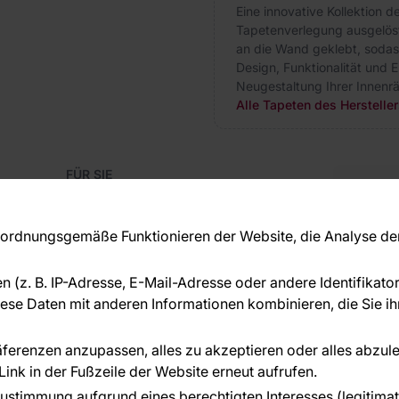
Eine innovative Kollektion 
Tapetenverlegung ausgelöst
an die Wand geklebt, sodas
Design, Funktionalität und E
Neugestaltung Ihrer Innenr
Alle Tapeten des Herstelle
FÜR SIE
Blog
Kon
Referenzen
Haben S
EU-Projekte
rdnungsgemäße Funktionieren der Website, die Analyse der 
beraten
Ratschläge und Tipps
+49 
FAQ
en (z. B. IP-Adresse, E-Mail-Adresse oder andere Identifikat
serv
se Daten mit anderen Informationen kombinieren, die Sie ihn
ÜBER DAS UNTERNEHMEN
Über uns
räferenzen anzupassen, alles zu akzeptieren oder alles abzul
ink in der Fußzeile der Website erneut aufrufen.
n geleistet von:
ustimmung aufgrund eines berechtigten Interesses (legitimate 