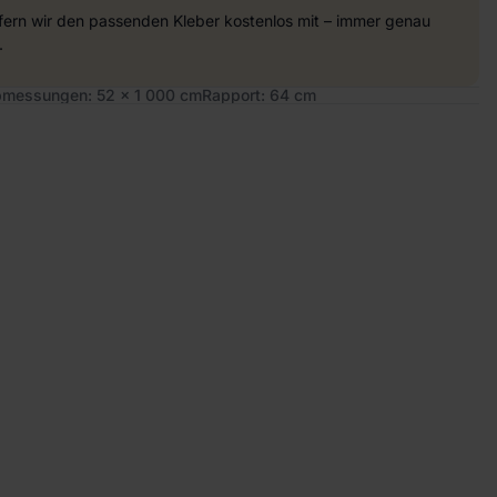
efern wir den passenden Kleber kostenlos mit – immer genau
.
messungen: 52 x 1 000 cm
Rapport: 64 cm