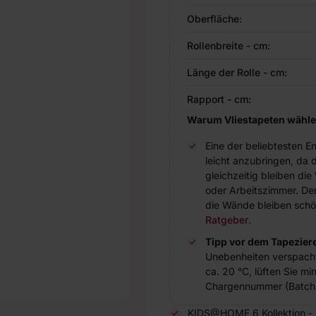
Oberfläche:
Rollenbreite - cm:
Länge der Rolle - cm:
Rapport - cm:
Warum Vliestapeten wähl
Eine der beliebtesten 
leicht anzubringen, da 
gleichzeitig bleiben d
oder Arbeitszimmer. Der 
die Wände bleiben schö
Ratgeber
.
Tipp vor dem Tapezier
Unebenheiten verspach
ca. 20 °C, lüften Sie m
Chargennummer (Batch 
KIDS@HOME 6 Kollektion - Di