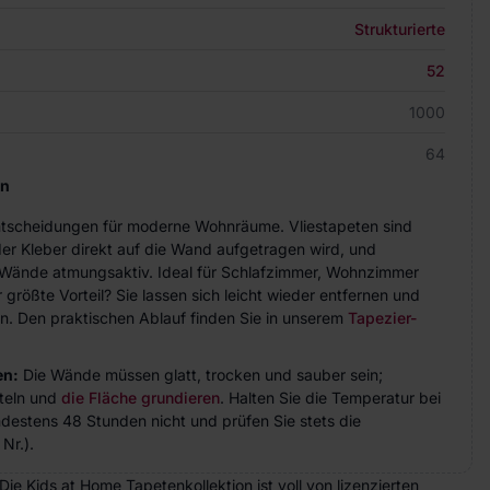
Strukturierte
52
1000
64
en
Entscheidungen für moderne Wohnräume. Vliestapeten sind
der Kleber direkt auf die Wand aufgetragen wird, und
ie Wände atmungsaktiv. Ideal für Schlafzimmer, Wohnzimmer
größte Vorteil? Sie lassen sich leicht wieder entfernen und
n. Den praktischen Ablauf finden Sie in unserem
Tapezier-
en:
Die Wände müssen glatt, trocken und sauber sein;
teln und
die Fläche grundieren
. Halten Sie die Temperatur bei
indestens 48 Stunden nicht und prüfen Sie stets die
Nr.).
e Kids at Home Tapetenkollektion ist voll von lizenzierten