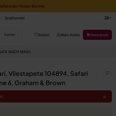
eferanten finden Sie hier.
e
Großhandel
Beliebt
Mein Konto
Warenkorb
Suchen
UCK NACH MASS
ri, Vliestapete 104894, Safari
e 6, Graham & Brown
×
et.