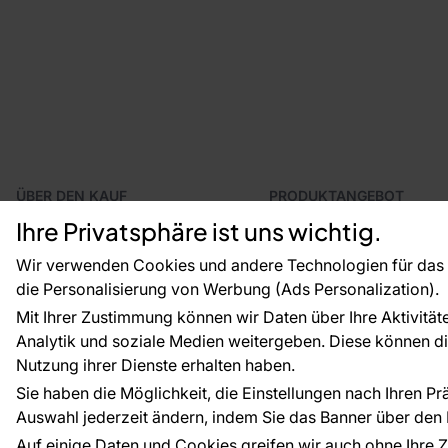
ÜBER DEN KAUF
PRODUKTANGEBOT
Geschäftsbedingungen
Tapeten
Ihre Privatsphäre ist uns wichtig.
Versand und Bezahlung
Fototapeten
Vertragsrücktritt
Leiste
Wir verwenden Cookies und andere Technologien für das o
Reklamationsverfahren
Dekoration
die Personalisierung von Werbung (Ads Personalization).
Rücksendung von Waren
Selbstklebende Folien
Mit Ihrer Zustimmung können wir Daten über Ihre Aktivität
CE-Zertifizierung
Zubehör
Analytik und soziale Medien weitergeben. Diese können die
Großhandel
Tapetenmuster
Nutzung ihrer Dienste erhalten haben.
Raumvisualisierung
Sie haben die Möglichkeit, die Einstellungen nach Ihren P
Auswahl jederzeit ändern, indem Sie das Banner über den L
Zahlungsarten:
Die Zahlungen werde
Auf einige Daten und Cookies greifen wir auch ohne Ihre Z