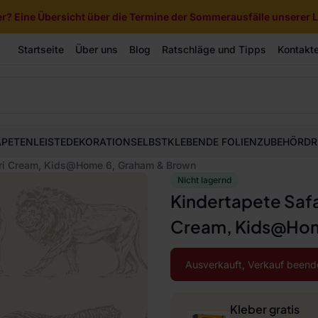
? Eine Übersicht über die Termine der Sommerausfälle unserer Li
Startseite
Über uns
Blog
Ratschläge und Tipps
Kontakt
APETEN
LEISTE
DEKORATION
SELBSTKLEBENDE FOLIEN
ZUBEHÖR
DR
fari Cream, Kids@Home 6, Graham & Brown
Nicht lagernd
Kindertapete Safa
Cream, Kids@Hom
Ausverkauft, Verkauf beend
Kleber gratis