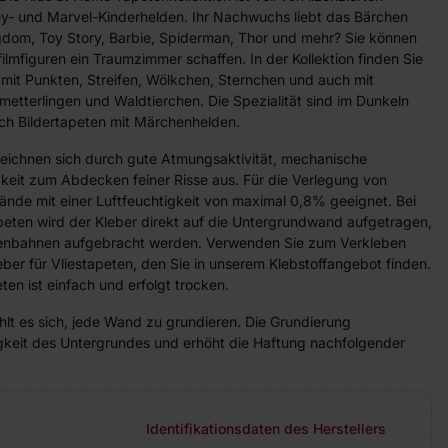
ey- und Marvel-Kinderhelden. Ihr Nachwuchs liebt das Bärchen
ngdom, Toy Story, Barbie, Spiderman, Thor und mehr? Sie können
ilmfiguren ein Traumzimmer schaffen. In der Kollektion finden Sie
 mit Punkten, Streifen, Wölkchen, Sternchen und auch mit
etterlingen und Waldtierchen. Die Spezialität sind im Dunkeln
ch Bildertapeten mit Märchenhelden.
zeichnen sich durch gute Atmungsaktivität, mechanische
gkeit zum Abdecken feiner Risse aus. Für die Verlegung von
ände mit einer Luftfeuchtigkeit von maximal 0,8% geeignet. Bei
peten wird der Kleber direkt auf die Untergrundwand aufgetragen,
etenbahnen aufgebracht werden. Verwenden Sie zum Verkleben
eber für Vliestapeten, den Sie in unserem Klebstoffangebot finden.
ten ist einfach und erfolgt trocken.
lt es sich, jede Wand zu grundieren. Die Grundierung
higkeit des Untergrundes und erhöht die Haftung nachfolgender
Identifikationsdaten des Herstellers