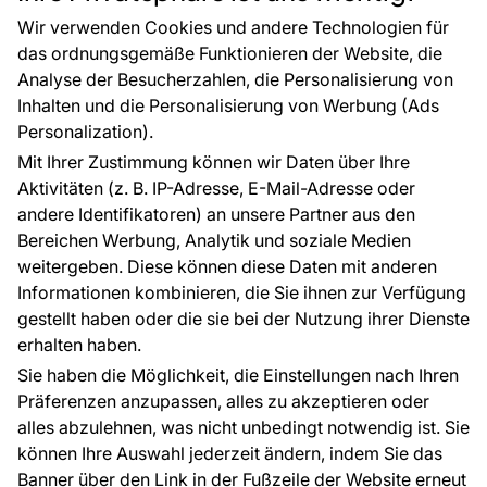
Großhandel
Tapetenmuster
Wir verwenden Cookies und andere Technologien für
Raumvisualisierung
das ordnungsgemäße Funktionieren der Website, die
Analyse der Besucherzahlen, die Personalisierung von
FÜR SIE
ÜBER DAS UNTERNEHMEN
Inhalten und die Personalisierung von Werbung (Ads
Blog
Über uns
Personalization).
Referenzen
Mit Ihrer Zustimmung können wir Daten über Ihre
EU-Projekte
Aktivitäten (z. B. IP-Adresse, E-Mail-Adresse oder
Ratschläge und Tipps
andere Identifikatoren) an unsere Partner aus den
FAQ
Bereichen Werbung, Analytik und soziale Medien
weitergeben. Diese können diese Daten mit anderen
Informationen kombinieren, die Sie ihnen zur Verfügung
Kontakt
gestellt haben oder die sie bei der Nutzung ihrer Dienste
Haben Sie Fragen? Wir helfen Ihnen gerne weiter
erhalten haben.
und beraten Sie persönlich.
Sie haben die Möglichkeit, die Einstellungen nach Ihren
+49 781 95633072
Präferenzen anzupassen, alles zu akzeptieren oder
alles abzulehnen, was nicht unbedingt notwendig ist. Sie
service@tapeteneshop.de
können Ihre Auswahl jederzeit ändern, indem Sie das
Banner über den Link in der Fußzeile der Website erneut