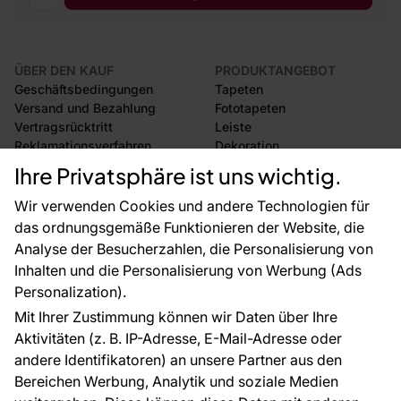
ÜBER DEN KAUF
PRODUKTANGEBOT
Geschäftsbedingungen
Tapeten
Versand und Bezahlung
Fototapeten
Vertragsrücktritt
Leiste
Reklamationsverfahren
Dekoration
Rücksendung von Waren
Selbstklebende Folien
Ihre Privatsphäre ist uns wichtig.
CE-Zertifizierung
Zubehör
Großhandel
Tapetenmuster
Wir verwenden Cookies und andere Technologien für
Raumvisualisierung
das ordnungsgemäße Funktionieren der Website, die
Analyse der Besucherzahlen, die Personalisierung von
FÜR SIE
ÜBER DAS UNTERNEHMEN
Inhalten und die Personalisierung von Werbung (Ads
Blog
Über uns
Personalization).
Referenzen
Mit Ihrer Zustimmung können wir Daten über Ihre
EU-Projekte
Aktivitäten (z. B. IP-Adresse, E-Mail-Adresse oder
Ratschläge und Tipps
andere Identifikatoren) an unsere Partner aus den
FAQ
Bereichen Werbung, Analytik und soziale Medien