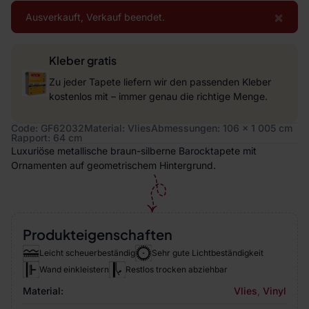
×
Ausverkauft, Verkauf beendet.
Kleber gratis
Zu jeder Tapete liefern wir den passenden Kleber
kostenlos mit – immer genau die richtige Menge.
Code: GF62032
Material: Vlies
Abmessungen: 106 x 1 005 cm
Rapport: 64 cm
Luxuriöse metallische braun-silberne Barocktapete mit
Ornamenten auf geometrischem Hintergrund.
Produkteigenschaften
Leicht scheuerbeständig
Sehr gute Lichtbeständigkeit
Wand einkleistern
Restlos trocken abziehbar
Material:
Vlies
,
Vinyl