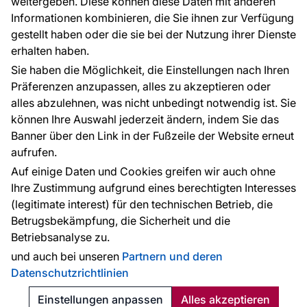
weitergeben. Diese können diese Daten mit anderen
Informationen kombinieren, die Sie ihnen zur Verfügung
Kontakt
gestellt haben oder die sie bei der Nutzung ihrer Dienste
Haben Sie Fragen? Wir helfen Ihnen gerne weiter
erhalten haben.
und beraten Sie persönlich.
Sie haben die Möglichkeit, die Einstellungen nach Ihren
+49 781 95633072
Präferenzen anzupassen, alles zu akzeptieren oder
alles abzulehnen, was nicht unbedingt notwendig ist. Sie
service@tapeteneshop.de
können Ihre Auswahl jederzeit ändern, indem Sie das
Banner über den Link in der Fußzeile der Website erneut
aufrufen.
Zahlungsarten:
Auf einige Daten und Cookies greifen wir auch ohne
Die Zahlungen werden geleistet von:
Ihre Zustimmung aufgrund eines berechtigten Interesses
(legitimate interest) für den technischen Betrieb, die
Betrugsbekämpfung, die Sicherheit und die
Betriebsanalyse zu.
Schutz personenbezogener Daten
Cookies
und auch bei unseren
Partnern und deren
Datenschutzrichtlinien
© 2010 - 2026
Tapeteneshop
. Alle Rechte vorbehalten.
Created:
Reklalink s.r.o.
Einstellungen anpassen
Alles akzeptieren