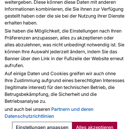
weitergeben. Diese können diese Daten mit anderen
Informationen kombinieren, die Sie ihnen zur Verfügung
Kontakt
gestellt haben oder die sie bei der Nutzung ihrer Dienste
Haben Sie Fragen? Wir helfen Ihnen gerne weiter
erhalten haben.
und beraten Sie persönlich.
Sie haben die Möglichkeit, die Einstellungen nach Ihren
+49 781 95633072
Präferenzen anzupassen, alles zu akzeptieren oder
alles abzulehnen, was nicht unbedingt notwendig ist. Sie
service@tapeteneshop.de
können Ihre Auswahl jederzeit ändern, indem Sie das
Banner über den Link in der Fußzeile der Website erneut
aufrufen.
Zahlungsarten:
Auf einige Daten und Cookies greifen wir auch ohne
Die Zahlungen werden geleistet von:
Ihre Zustimmung aufgrund eines berechtigten Interesses
(legitimate interest) für den technischen Betrieb, die
Betrugsbekämpfung, die Sicherheit und die
Betriebsanalyse zu.
Schutz personenbezogener Daten
Cookies
und auch bei unseren
Partnern und deren
Datenschutzrichtlinien
© 2010 - 2026
Tapeteneshop
. Alle Rechte vorbehalten.
Created:
Reklalink s.r.o.
Einstellungen anpassen
Alles akzeptieren