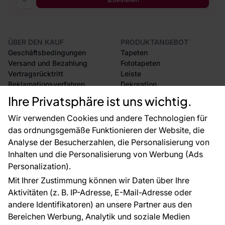
ÜBER DEN KAUF
PRODUKTANGEBOT
Geschäftsbedingungen
Tapeten
Versand und Bezahlung
Fototapeten
Vertragsrücktritt
Leiste
Reklamationsverfahren
Dekoration
Rücksendung von Waren
Selbstklebende Folien
Ihre Privatsphäre ist uns wichtig.
CE-Zertifizierung
Zubehör
Großhandel
Tapetenmuster
Wir verwenden Cookies und andere Technologien für
Raumvisualisierung
das ordnungsgemäße Funktionieren der Website, die
Analyse der Besucherzahlen, die Personalisierung von
FÜR SIE
ÜBER DAS UNTERNEHMEN
Inhalten und die Personalisierung von Werbung (Ads
Blog
Über uns
Personalization).
Referenzen
Mit Ihrer Zustimmung können wir Daten über Ihre
EU-Projekte
Aktivitäten (z. B. IP-Adresse, E-Mail-Adresse oder
Ratschläge und Tipps
andere Identifikatoren) an unsere Partner aus den
FAQ
Bereichen Werbung, Analytik und soziale Medien