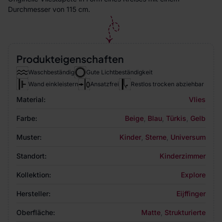
Durchmesser von 115 cm.
Produkteigenschaften
Waschbeständig
Gute Lichtbeständigkeit
Wand einkleistern
Ansatzfrei
Restlos trocken abziehbar
Material:
Vlies
Farbe:
Beige
,
Blau
,
Türkis
,
Gelb
Muster:
Kinder
,
Sterne
,
Universum
Standort:
Kinderzimmer
Kollektion:
Explore
Hersteller:
Eijffinger
Oberfläche:
Matte
,
Strukturierte