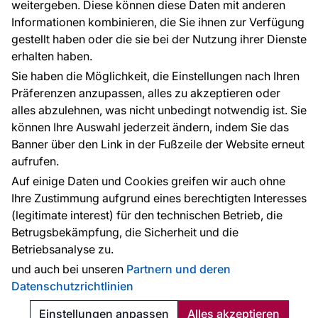
weitergeben. Diese können diese Daten mit anderen
Informationen kombinieren, die Sie ihnen zur Verfügung
Kontakt
gestellt haben oder die sie bei der Nutzung ihrer Dienste
Haben Sie Fragen? Wir helfen Ihnen gerne weiter
erhalten haben.
und beraten Sie persönlich.
Sie haben die Möglichkeit, die Einstellungen nach Ihren
+49 781 95633072
Präferenzen anzupassen, alles zu akzeptieren oder
alles abzulehnen, was nicht unbedingt notwendig ist. Sie
service@tapeteneshop.de
können Ihre Auswahl jederzeit ändern, indem Sie das
Banner über den Link in der Fußzeile der Website erneut
aufrufen.
Zahlungsarten:
Auf einige Daten und Cookies greifen wir auch ohne
Die Zahlungen werden geleistet von:
Ihre Zustimmung aufgrund eines berechtigten Interesses
(legitimate interest) für den technischen Betrieb, die
Betrugsbekämpfung, die Sicherheit und die
Betriebsanalyse zu.
Schutz personenbezogener Daten
Cookies
und auch bei unseren
Partnern und deren
Datenschutzrichtlinien
© 2010 - 2026
Tapeteneshop
. Alle Rechte vorbehalten.
Created:
Reklalink s.r.o.
Einstellungen anpassen
Alles akzeptieren