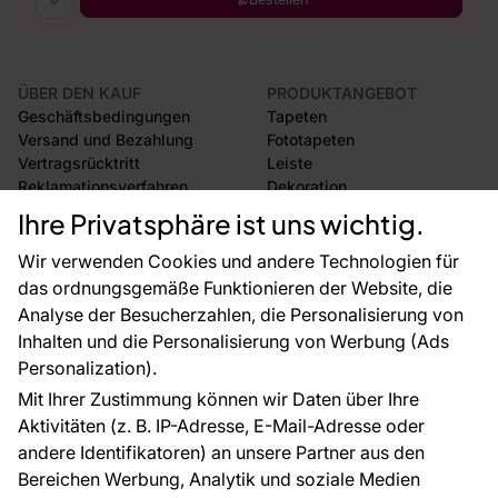
ÜBER DEN KAUF
PRODUKTANGEBOT
Geschäftsbedingungen
Tapeten
Versand und Bezahlung
Fototapeten
Vertragsrücktritt
Leiste
Reklamationsverfahren
Dekoration
Rücksendung von Waren
Selbstklebende Folien
Ihre Privatsphäre ist uns wichtig.
CE-Zertifizierung
Zubehör
Großhandel
Tapetenmuster
Wir verwenden Cookies und andere Technologien für
Raumvisualisierung
das ordnungsgemäße Funktionieren der Website, die
Analyse der Besucherzahlen, die Personalisierung von
FÜR SIE
ÜBER DAS UNTERNEHMEN
Inhalten und die Personalisierung von Werbung (Ads
Blog
Über uns
Personalization).
Referenzen
Mit Ihrer Zustimmung können wir Daten über Ihre
EU-Projekte
Aktivitäten (z. B. IP-Adresse, E-Mail-Adresse oder
Ratschläge und Tipps
andere Identifikatoren) an unsere Partner aus den
FAQ
Bereichen Werbung, Analytik und soziale Medien