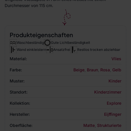
Durchmesser von 115 cm.
Produkteigenschaften
Waschbeständig
Gute Lichtbeständigkeit
Wand einkleistern
Ansatzfrei
Restlos trocken abziehbar
Material:
Vlies
Farbe:
Beige
,
Braun
,
Rosa
,
Gelb
Muster:
Kinder
Standort:
Kinderzimmer
Kollektion:
Explore
Hersteller:
Eijffinger
Oberfläche:
Matte
,
Strukturierte