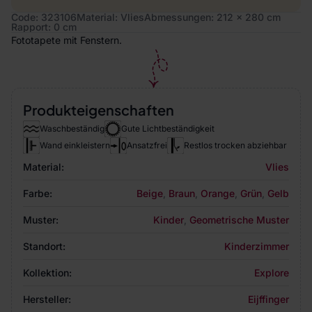
Code: 323106
Material: Vlies
Abmessungen: 212 x 280 cm
Rapport: 0 cm
Fototapete mit Fenstern.
Produkteigenschaften
Waschbeständig
Gute Lichtbeständigkeit
Wand einkleistern
Ansatzfrei
Restlos trocken abziehbar
Material:
Vlies
Farbe:
Beige
,
Braun
,
Orange
,
Grün
,
Gelb
Muster:
Kinder
,
Geometrische Muster
Standort:
Kinderzimmer
Kollektion:
Explore
Hersteller:
Eijffinger