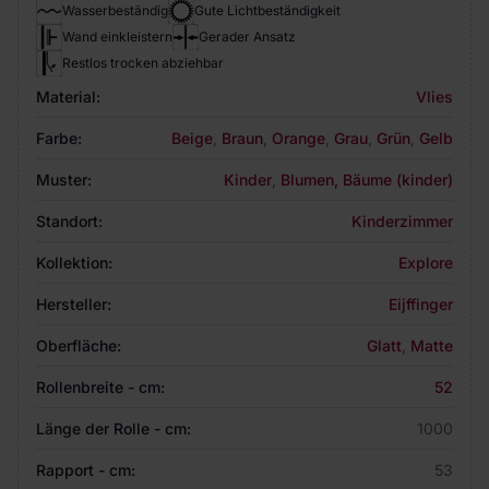
Wasserbeständig
Gute Lichtbeständigkeit
Wand einkleistern
Gerader Ansatz
Restlos trocken abziehbar
Material:
Vlies
Farbe:
Beige
,
Braun
,
Orange
,
Grau
,
Grün
,
Gelb
Muster:
Kinder
,
Blumen, Bäume (kinder)
Standort:
Kinderzimmer
Kollektion:
Explore
Hersteller:
Eijffinger
Oberfläche:
Glatt
,
Matte
Rollenbreite - cm:
52
Länge der Rolle - cm:
1000
Rapport - cm:
53