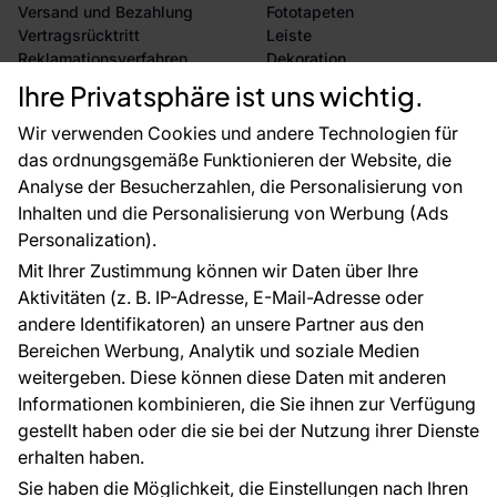
Versand und Bezahlung
Fototapeten
Vertragsrücktritt
Leiste
Reklamationsverfahren
Dekoration
Rücksendung von Waren
Selbstklebende Folien
Ihre Privatsphäre ist uns wichtig.
CE-Zertifizierung
Zubehör
Großhandel
Tapetenmuster
Wir verwenden Cookies und andere Technologien für
Raumvisualisierung
das ordnungsgemäße Funktionieren der Website, die
Analyse der Besucherzahlen, die Personalisierung von
FÜR SIE
ÜBER DAS UNTERNEHMEN
Inhalten und die Personalisierung von Werbung (Ads
Blog
Über uns
Personalization).
Referenzen
Mit Ihrer Zustimmung können wir Daten über Ihre
EU-Projekte
Aktivitäten (z. B. IP-Adresse, E-Mail-Adresse oder
Ratschläge und Tipps
andere Identifikatoren) an unsere Partner aus den
FAQ
Bereichen Werbung, Analytik und soziale Medien
weitergeben. Diese können diese Daten mit anderen
Informationen kombinieren, die Sie ihnen zur Verfügung
Kontakt
gestellt haben oder die sie bei der Nutzung ihrer Dienste
Haben Sie Fragen? Wir helfen Ihnen gerne weiter
erhalten haben.
und beraten Sie persönlich.
Sie haben die Möglichkeit, die Einstellungen nach Ihren