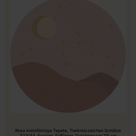
Rosa kreisförmige Tapete, Tierkreiszeichen Schütze
323144, Explore, Eijffinger, Durchmesser 115 cm