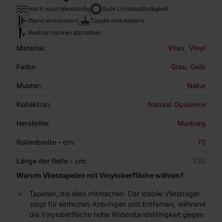
Hoch waschbeständig
Gute Lichtbeständigkeit
Wand einkleistern
Tapete einkleistern
Restlos trocken abziehbar
Material:
Vlies
,
Vinyl
Farbe:
Grau
,
Gelb
Muster:
Natur
Kollektion:
Natural Opulence
Hersteller:
Marburg
Rollenbreite - cm:
70
Länge der Rolle - cm:
330
Warum Vliestapeten mit Vinyloberfläche wählen?
Tapeten, die alles mitmachen. Der stabile Vliesträger
sorgt für einfaches Anbringen und Entfernen, während
die Vinyloberfläche hohe Widerstandsfähigkeit gegen