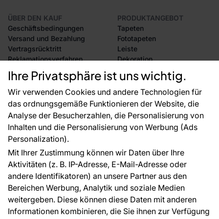
ÜBER DEN KAUF
PRODUKTANGEBOT
Geschäftsbedingungen
Tapeten
Versand und Bezahlung
Fototapeten
Vertragsrücktritt
Leiste
Reklamationsverfahren
Dekoration
Rücksendung von Waren
Selbstklebende Folien
Ihre Privatsphäre ist uns wichtig.
CE-Zertifizierung
Zubehör
Großhandel
Tapetenmuster
Wir verwenden Cookies und andere Technologien für
Raumvisualisierung
das ordnungsgemäße Funktionieren der Website, die
Analyse der Besucherzahlen, die Personalisierung von
FÜR SIE
ÜBER DAS UNTERNEHMEN
Inhalten und die Personalisierung von Werbung (Ads
Blog
Über uns
Personalization).
Referenzen
Mit Ihrer Zustimmung können wir Daten über Ihre
EU-Projekte
Aktivitäten (z. B. IP-Adresse, E-Mail-Adresse oder
Ratschläge und Tipps
andere Identifikatoren) an unsere Partner aus den
FAQ
Bereichen Werbung, Analytik und soziale Medien
weitergeben. Diese können diese Daten mit anderen
Informationen kombinieren, die Sie ihnen zur Verfügung