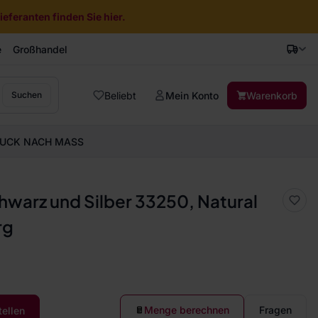
eferanten finden Sie hier.
e
Großhandel
Beliebt
Mein Konto
Warenkorb
Suchen
UCK NACH MASS
hwarz und Silber 33250, Natural
rg
Menge berechnen
Fragen
tellen