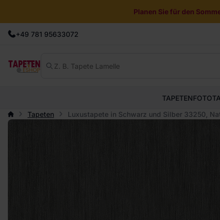
Planen Sie für den Sommer
+49 781 95633072
TAPETEN
FOTOT
Tapeten
Luxustapete in Schwarz und Silber 33250, Na