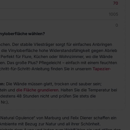
70
1005
0
inyloberfläche wählen?
achen. Der stabile Vliesträger sorgt für einfaches Anbringen
 die Vinyloberfläche hohe Widerstandsfähigkeit gegen Abrieb
. Perfekt für Flure, Küchen oder Wohnzimmer, wo die Wände
n. Das große Plus? Pflegeleicht – einfach mit einem feuchten
hritt-für-Schritt-Anleitung finden Sie in unserem
Tapezier-
en:
Die Wände müssen glatt, trocken und sauber sein;
teln und
die Fläche grundieren
. Halten Sie die Temperatur bei
indestens 48 Stunden nicht und prüfen Sie stets die
Nr.).
„Natural Opulence“ von Marburg und Felix Diener schaffen ein
mbiente mit Bezug zur Natur und all ihrer Schönheit.
icheln dem Auge und laden zum Wohlfühlen ein und stillen den