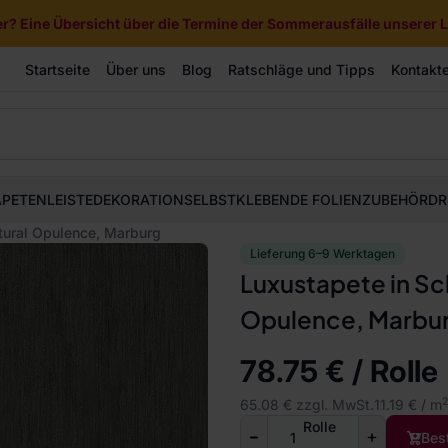
? Eine Übersicht über die Termine der Sommerausfälle unserer Li
Startseite
Über uns
Blog
Ratschläge und Tipps
Kontakt
APETEN
LEISTE
DEKORATION
SELBSTKLEBENDE FOLIEN
ZUBEHÖR
DR
tural Opulence, Marburg
Lieferung 6–9 Werktagen
Luxustapete in Sc
Opulence, Marbu
78.75 € / Rolle
2
65.08 € zzgl. MwSt.
11.19 € / m
Rolle
Bes