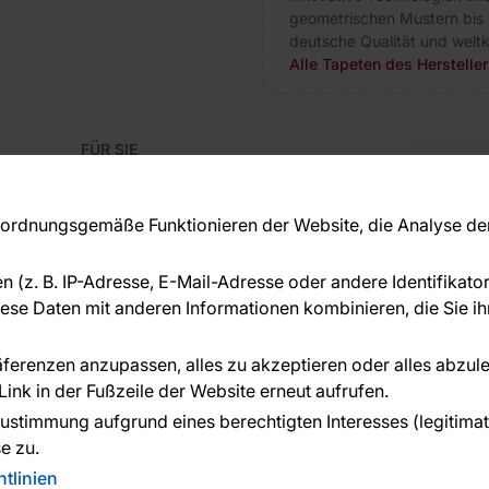
geometrischen Mustern bis 
deutsche Qualität und weltk
Alle Tapeten des Herstelle
FÜR SIE
Blog
Kon
Referenzen
Haben S
EU-Projekte
rdnungsgemäße Funktionieren der Website, die Analyse der 
beraten
Ratschläge und Tipps
+49 
FAQ
en (z. B. IP-Adresse, E-Mail-Adresse oder andere Identifikat
serv
se Daten mit anderen Informationen kombinieren, die Sie ihn
ÜBER DAS UNTERNEHMEN
Über uns
räferenzen anzupassen, alles zu akzeptieren oder alles abzul
ink in der Fußzeile der Website erneut aufrufen.
n geleistet von:
ustimmung aufgrund eines berechtigten Interesses (legitimate 
e zu.
tlinien