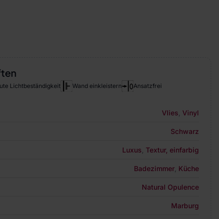
ften
ute Lichtbeständigkeit
Wand einkleistern
Ansatzfrei
Vlies
,
Vinyl
Schwarz
Luxus
,
Textur, einfarbig
Badezimmer
,
Küche
Natural Opulence
Marburg