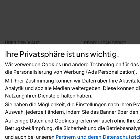
ÜBER DEN KAUF
PRODUKTANGEBOT
Geschäftsbedingungen
Tapeten
Ihre Privatsphäre ist uns wichtig.
Versand und Bezahlung
Fototapeten
Vertragsrücktritt
Leiste
Wir verwenden Cookies und andere Technologien für das o
Reklamationsverfahren
Dekoration
die Personalisierung von Werbung (Ads Personalization).
Rücksendung von Waren
Selbstklebende Folien
Mit Ihrer Zustimmung können wir Daten über Ihre Aktivität
CE-Zertifizierung
Zubehör
Analytik und soziale Medien weitergeben. Diese können die
Großhandel
Tapetenmuster
Raumvisualisierung
Nutzung ihrer Dienste erhalten haben.
Sie haben die Möglichkeit, die Einstellungen nach Ihren P
Auswahl jederzeit ändern, indem Sie das Banner über den L
Zahlungsarten:
Die Zahlungen werde
Auf einige Daten und Cookies greifen wir auch ohne Ihre Z
Betrugsbekämpfung, die Sicherheit und die Betriebsanalys
und auch bei unseren
Partnern und deren Datenschutzrich