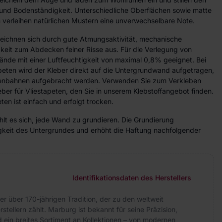
und Bodenständigkeit. Unterschiedliche Oberflächen sowie matte
verleihen natürlichen Mustern eine unverwechselbare Note.
zeichnen sich durch gute Atmungsaktivität, mechanische
gkeit zum Abdecken feiner Risse aus. Für die Verlegung von
ände mit einer Luftfeuchtigkeit von maximal 0,8% geeignet. Bei
peten wird der Kleber direkt auf die Untergrundwand aufgetragen,
etenbahnen aufgebracht werden. Verwenden Sie zum Verkleben
eber für Vliestapeten, den Sie in unserem Klebstoffangebot finden.
ten ist einfach und erfolgt trocken.
lt es sich, jede Wand zu grundieren. Die Grundierung
higkeit des Untergrundes und erhöht die Haftung nachfolgender
Identifikationsdaten des Herstellers
er über 170-jährigen Tradition, der zu den weltweit
tellern zählt. Marburg ist bekannt für seine Präzision,
 ein breites Sortiment an Kollektionen – von modernen