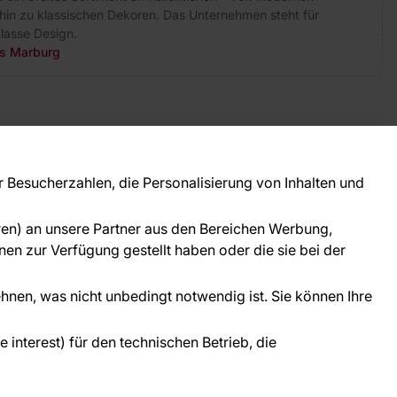
hin zu klassischen Dekoren. Das Unternehmen steht für
lasse Design.
rs Marburg
takt
ie Fragen? Wir helfen Ihnen gerne weiter und
Besucherzahlen, die Personalisierung von Inhalten und
 Sie persönlich.
781 95633072
oren) an unsere Partner aus den Bereichen Werbung,
ice@tapeteneshop.de
en zur Verfügung gestellt haben oder die sie bei der
ehnen, was nicht unbedingt notwendig ist. Sie können Ihre
interest) für den technischen Betrieb, die