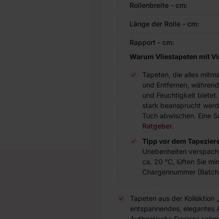
Rollenbreite - cm:
Länge der Rolle - cm:
Rapport - cm:
Warum Vliestapeten mit V
Tapeten, die alles mitm
und Entfernen, während
und Feuchtigkeit bietet
stark beansprucht werde
Tuch abwischen. Eine Sc
Ratgeber
.
Tipp vor dem Tapezier
Unebenheiten verspach
ca. 20 °C, lüften Sie m
Chargennummer (Batch 
Tapeten aus der Kollektion 
entspannendes, elegantes A
Authentische Designs schme