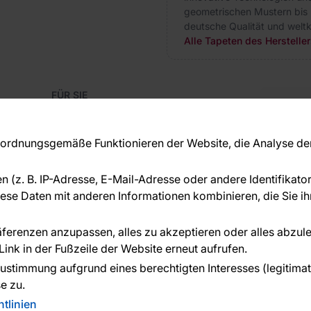
geometrischen Mustern bis 
deutsche Qualität und weltk
Alle Tapeten des Herstelle
FÜR SIE
Blog
Kon
Referenzen
Haben S
EU-Projekte
rdnungsgemäße Funktionieren der Website, die Analyse der 
beraten
Ratschläge und Tipps
+49 
FAQ
en (z. B. IP-Adresse, E-Mail-Adresse oder andere Identifikat
serv
se Daten mit anderen Informationen kombinieren, die Sie ihn
ÜBER DAS UNTERNEHMEN
Über uns
räferenzen anzupassen, alles zu akzeptieren oder alles abzul
ink in der Fußzeile der Website erneut aufrufen.
n geleistet von:
ustimmung aufgrund eines berechtigten Interesses (legitimate 
e zu.
tlinien