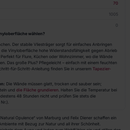
70
1005
0
inyloberfläche wählen?
achen. Der stabile Vliesträger sorgt für einfaches Anbringen
 die Vinyloberfläche hohe Widerstandsfähigkeit gegen Abrieb
. Perfekt für Flure, Küchen oder Wohnzimmer, wo die Wände
n. Das große Plus? Pflegeleicht – einfach mit einem feuchten
hritt-für-Schritt-Anleitung finden Sie in unserem
Tapezier-
en:
Die Wände müssen glatt, trocken und sauber sein;
teln und
die Fläche grundieren
. Halten Sie die Temperatur bei
indestens 48 Stunden nicht und prüfen Sie stets die
Nr.).
„Natural Opulence“ von Marburg und Felix Diener schaffen ein
mbiente mit Bezug zur Natur und all ihrer Schönheit.
icheln dem Auge und laden zum Wohlfühlen ein und stillen den