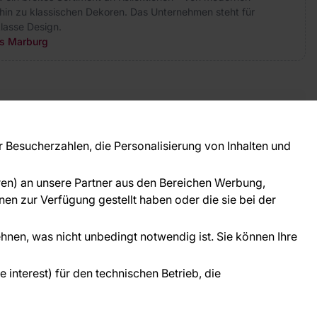
hin zu klassischen Dekoren. Das Unternehmen steht für
lasse Design.
rs Marburg
takt
ie Fragen? Wir helfen Ihnen gerne weiter und
Besucherzahlen, die Personalisierung von Inhalten und
 Sie persönlich.
781 95633072
oren) an unsere Partner aus den Bereichen Werbung,
ice@tapeteneshop.de
en zur Verfügung gestellt haben oder die sie bei der
ehnen, was nicht unbedingt notwendig ist. Sie können Ihre
interest) für den technischen Betrieb, die