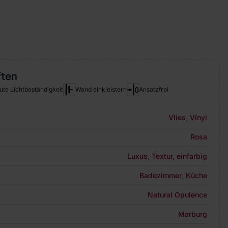
ften
ute Lichtbeständigkeit
Wand einkleistern
Ansatzfrei
Vlies
,
Vinyl
Rosa
Luxus
,
Textur, einfarbig
Badezimmer
,
Küche
Natural Opulence
Marburg