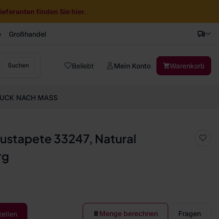
eferanten finden Sie hier.
e
Großhandel
Beliebt
Mein Konto
Warenkorb
Suchen
UCK NACH MASS
ustapete 33247, Natural
rg
Menge berechnen
Fragen
tellen