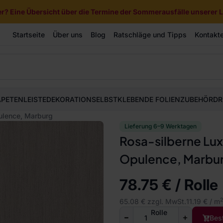
? Eine Übersicht über die Termine der Sommerausfälle unserer Li
Startseite
Über uns
Blog
Ratschläge und Tipps
Kontakt
APETEN
LEISTE
DEKORATION
SELBSTKLEBENDE FOLIEN
ZUBEHÖR
DR
ulence, Marburg
Lieferung 6–9 Werktagen
Rosa-silberne Lux
Opulence, Marbu
78.75 € / Rolle
2
65.08 € zzgl. MwSt.
11.19 € / m
Rolle
Bes