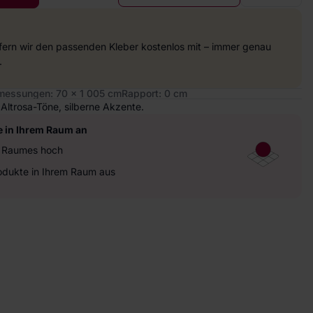
efern wir den passenden Kleber kostenlos mit – immer genau
.
essungen: 70 x 1 005 cm
Rapport: 0 cm
 Altrosa-Töne, silberne Akzente.
e in Ihrem Raum an
es Raumes hoch
rodukte in Ihrem Raum aus