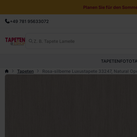
Planen Sie für den Sommer
+49 781 95633072
TAPETEN
FOTOT
Tapeten
Rosa-silberne Luxustapete 33247, Natural Op