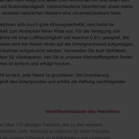
und Bodenständigkeit. Unterschiedliche Oberflächen sowie matte
verleihen natürlichen Mustern eine unverwechselbare Note.
zeichnen sich durch gute Atmungsaktivität, mechanische
gkeit zum Abdecken feiner Risse aus. Für die Verlegung von
ände mit einer Luftfeuchtigkeit von maximal 0,8% geeignet. Bei
peten wird der Kleber direkt auf die Untergrundwand aufgetragen,
etenbahnen aufgebracht werden. Verwenden Sie zum Verkleben
eber für Vliestapeten, den Sie in unserem Klebstoffangebot finden.
ten ist einfach und erfolgt trocken.
lt es sich, jede Wand zu grundieren. Die Grundierung
higkeit des Untergrundes und erhöht die Haftung nachfolgender
Identifikationsdaten des Herstellers
er über 170-jährigen Tradition, der zu den weltweit
tellern zählt. Marburg ist bekannt für seine Präzision,
 ein breites Sortiment an Kollektionen – von modernen