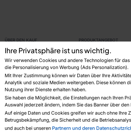
ÜBER DEN KAUF
PRODUKTANGEBOT
Geschäftsbedingungen
Tapeten
Ihre Privatsphäre ist uns wichtig.
Versand und Bezahlung
Fototapeten
Vertragsrücktritt
Leiste
Wir verwenden Cookies und andere Technologien für das o
Reklamationsverfahren
Dekoration
die Personalisierung von Werbung (Ads Personalization).
Rücksendung von Waren
Selbstklebende Folien
Mit Ihrer Zustimmung können wir Daten über Ihre Aktivität
CE-Zertifizierung
Zubehör
Analytik und soziale Medien weitergeben. Diese können die
Großhandel
Tapetenmuster
Raumvisualisierung
Nutzung ihrer Dienste erhalten haben.
Sie haben die Möglichkeit, die Einstellungen nach Ihren P
Auswahl jederzeit ändern, indem Sie das Banner über den L
Zahlungsarten:
Die Zahlungen werde
Auf einige Daten und Cookies greifen wir auch ohne Ihre Z
Betrugsbekämpfung, die Sicherheit und die Betriebsanalys
und auch bei unseren
Partnern und deren Datenschutzrich