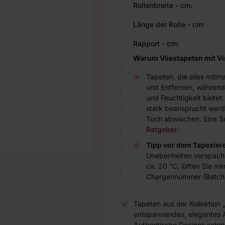
Rollenbreite - cm:
Länge der Rolle - cm:
Rapport - cm:
Warum Vliestapeten mit V
Tapeten, die alles mitm
und Entfernen, während
und Feuchtigkeit bietet
stark beansprucht werde
Tuch abwischen. Eine Sc
Ratgeber
.
Tipp vor dem Tapezier
Unebenheiten verspach
ca. 20 °C, lüften Sie m
Chargennummer (Batch 
Tapeten aus der Kollektion 
entspannendes, elegantes A
Authentische Designs schme