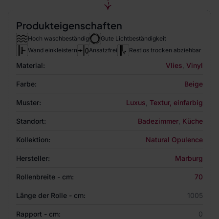
Produkteigenschaften
Hoch waschbeständig
Gute Lichtbeständigkeit
Wand einkleistern
Ansatzfrei
Restlos trocken abziehbar
Material:
Vlies
,
Vinyl
Farbe:
Beige
Muster:
Luxus
,
Textur, einfarbig
Standort:
Badezimmer
,
Küche
Kollektion:
Natural Opulence
Hersteller:
Marburg
Rollenbreite - cm:
70
Länge der Rolle - cm:
1005
Rapport - cm:
0