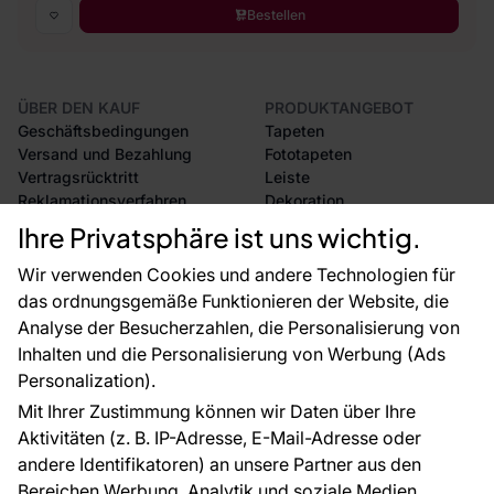
Bestellen
ÜBER DEN KAUF
PRODUKTANGEBOT
Geschäftsbedingungen
Tapeten
Versand und Bezahlung
Fototapeten
Vertragsrücktritt
Leiste
Reklamationsverfahren
Dekoration
Rücksendung von Waren
Selbstklebende Folien
Ihre Privatsphäre ist uns wichtig.
CE-Zertifizierung
Zubehör
Großhandel
Tapetenmuster
Wir verwenden Cookies und andere Technologien für
Raumvisualisierung
das ordnungsgemäße Funktionieren der Website, die
Analyse der Besucherzahlen, die Personalisierung von
FÜR SIE
ÜBER DAS UNTERNEHMEN
Inhalten und die Personalisierung von Werbung (Ads
Blog
Über uns
Personalization).
Referenzen
Mit Ihrer Zustimmung können wir Daten über Ihre
EU-Projekte
Aktivitäten (z. B. IP-Adresse, E-Mail-Adresse oder
Ratschläge und Tipps
andere Identifikatoren) an unsere Partner aus den
FAQ
Bereichen Werbung, Analytik und soziale Medien