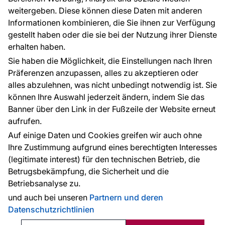
weitergeben. Diese können diese Daten mit anderen
Informationen kombinieren, die Sie ihnen zur Verfügung
Kontakt
gestellt haben oder die sie bei der Nutzung ihrer Dienste
Haben Sie Fragen? Wir helfen Ihnen gerne weiter
erhalten haben.
und beraten Sie persönlich.
Sie haben die Möglichkeit, die Einstellungen nach Ihren
+49 781 95633072
Präferenzen anzupassen, alles zu akzeptieren oder
alles abzulehnen, was nicht unbedingt notwendig ist. Sie
service@tapeteneshop.de
können Ihre Auswahl jederzeit ändern, indem Sie das
Banner über den Link in der Fußzeile der Website erneut
aufrufen.
Zahlungsarten:
Auf einige Daten und Cookies greifen wir auch ohne
Die Zahlungen werden geleistet von:
Ihre Zustimmung aufgrund eines berechtigten Interesses
(legitimate interest) für den technischen Betrieb, die
Betrugsbekämpfung, die Sicherheit und die
Betriebsanalyse zu.
Schutz personenbezogener Daten
Cookies
und auch bei unseren
Partnern und deren
Datenschutzrichtlinien
© 2010 - 2026
Tapeteneshop
. Alle Rechte vorbehalten.