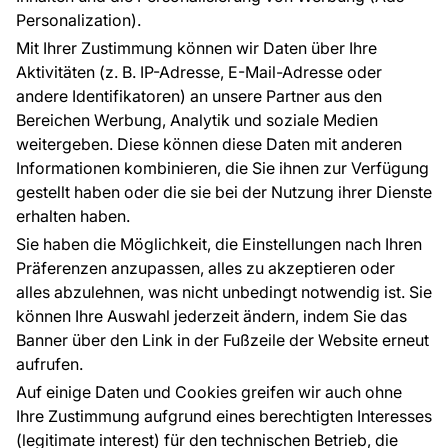
Blog
Über uns
Personalization).
Referenzen
Mit Ihrer Zustimmung können wir Daten über Ihre
EU-Projekte
Aktivitäten (z. B. IP-Adresse, E-Mail-Adresse oder
Ratschläge und Tipps
andere Identifikatoren) an unsere Partner aus den
FAQ
Bereichen Werbung, Analytik und soziale Medien
weitergeben. Diese können diese Daten mit anderen
Informationen kombinieren, die Sie ihnen zur Verfügung
Kontakt
gestellt haben oder die sie bei der Nutzung ihrer Dienste
Haben Sie Fragen? Wir helfen Ihnen gerne weiter
erhalten haben.
und beraten Sie persönlich.
Sie haben die Möglichkeit, die Einstellungen nach Ihren
+49 781 95633072
Präferenzen anzupassen, alles zu akzeptieren oder
alles abzulehnen, was nicht unbedingt notwendig ist. Sie
service@tapeteneshop.de
können Ihre Auswahl jederzeit ändern, indem Sie das
Banner über den Link in der Fußzeile der Website erneut
aufrufen.
Zahlungsarten:
Auf einige Daten und Cookies greifen wir auch ohne
Die Zahlungen werden geleistet von:
Ihre Zustimmung aufgrund eines berechtigten Interesses
(legitimate interest) für den technischen Betrieb, die