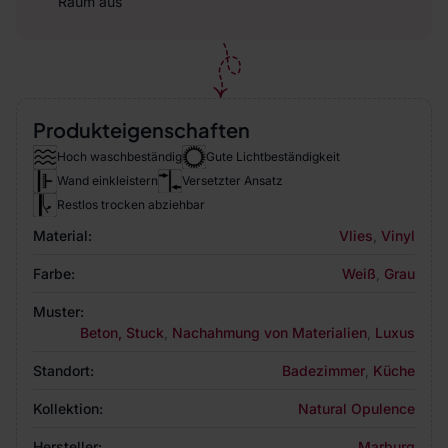
Raum aus
Produkteigenschaften
Hoch waschbeständig
Gute Lichtbeständigkeit
Wand einkleistern
Versetzter Ansatz
Restlos trocken abziehbar
Material:
Vlies
,
Vinyl
Farbe:
Weiß
,
Grau
Muster:
Beton, Stuck
,
Nachahmung von Materialien
,
Luxus
Standort:
Badezimmer
,
Küche
Kollektion:
Natural Opulence
Hersteller:
Marburg