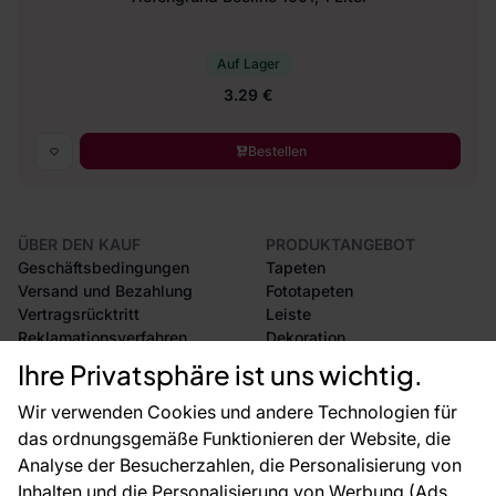
Auf Lager
3.29 €
Bestellen
ÜBER DEN KAUF
PRODUKTANGEBOT
Geschäftsbedingungen
Tapeten
Versand und Bezahlung
Fototapeten
Vertragsrücktritt
Leiste
Reklamationsverfahren
Dekoration
Rücksendung von Waren
Selbstklebende Folien
Ihre Privatsphäre ist uns wichtig.
CE-Zertifizierung
Zubehör
Großhandel
Tapetenmuster
Wir verwenden Cookies und andere Technologien für
Raumvisualisierung
das ordnungsgemäße Funktionieren der Website, die
Analyse der Besucherzahlen, die Personalisierung von
FÜR SIE
ÜBER DAS UNTERNEHMEN
Inhalten und die Personalisierung von Werbung (Ads