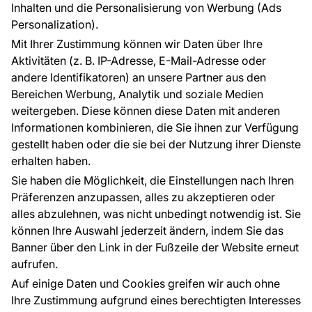
FÜR SIE
ÜBER DAS UNTERNEHMEN
Inhalten und die Personalisierung von Werbung (Ads
Blog
Über uns
Personalization).
Referenzen
Mit Ihrer Zustimmung können wir Daten über Ihre
EU-Projekte
Aktivitäten (z. B. IP-Adresse, E-Mail-Adresse oder
Ratschläge und Tipps
andere Identifikatoren) an unsere Partner aus den
FAQ
Bereichen Werbung, Analytik und soziale Medien
weitergeben. Diese können diese Daten mit anderen
Informationen kombinieren, die Sie ihnen zur Verfügung
Kontakt
gestellt haben oder die sie bei der Nutzung ihrer Dienste
Haben Sie Fragen? Wir helfen Ihnen gerne weiter
erhalten haben.
und beraten Sie persönlich.
Sie haben die Möglichkeit, die Einstellungen nach Ihren
+49 781 95633072
Präferenzen anzupassen, alles zu akzeptieren oder
alles abzulehnen, was nicht unbedingt notwendig ist. Sie
service@tapeteneshop.de
können Ihre Auswahl jederzeit ändern, indem Sie das
Banner über den Link in der Fußzeile der Website erneut
aufrufen.
Zahlungsarten:
Auf einige Daten und Cookies greifen wir auch ohne
Die Zahlungen werden geleistet von:
Ihre Zustimmung aufgrund eines berechtigten Interesses