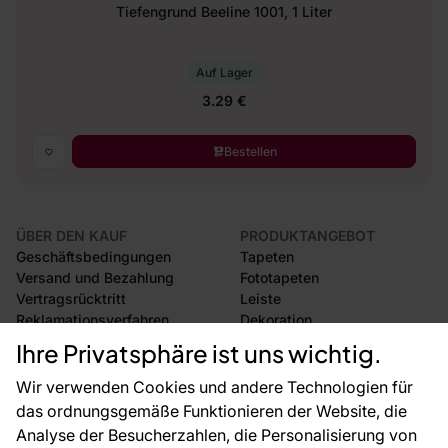
Tiefengrund Beeline 1001, 1 Liter
Auf Lager
3.29 €
Bestellen
ÜBER DEN KAUF
PRODUKTANGEBOT
Geschäftsbedingungen
Tapeten
Versand und Bezahlung
Fototapeten
Vertragsrücktritt
Leiste
Reklamationsverfahren
Dekoration
Rücksendung von Waren
Selbstklebende Folien
Ihre Privatsphäre ist uns wichtig.
CE-Zertifizierung
Zubehör
Großhandel
Tapetenmuster
Wir verwenden Cookies und andere Technologien für
Raumvisualisierung
das ordnungsgemäße Funktionieren der Website, die
Analyse der Besucherzahlen, die Personalisierung von