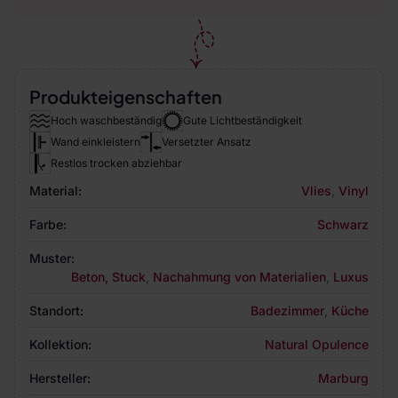
Produkteigenschaften
Hoch waschbeständig
Gute Lichtbeständigkeit
Wand einkleistern
Versetzter Ansatz
Restlos trocken abziehbar
Material:
Vlies
,
Vinyl
Farbe:
Schwarz
Muster:
Beton, Stuck
,
Nachahmung von Materialien
,
Luxus
Standort:
Badezimmer
,
Küche
Kollektion:
Natural Opulence
Hersteller:
Marburg