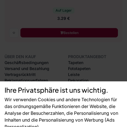
Auf Lager
3.29 €
Bestellen
ÜBER DEN KAUF
PRODUKTANGEBOT
Geschäftsbedingungen
Tapeten
Versand und Bezahlung
Fototapeten
Vertragsrücktritt
Leiste
Reklamationsverfahren
Dekoration
Rücksendung von Waren
Selbstklebende Folien
Ihre Privatsphäre ist uns wichtig.
CE-Zertifizierung
Zubehör
Großhandel
Tapetenmuster
Wir verwenden Cookies und andere Technologien für
Raumvisualisierung
das ordnungsgemäße Funktionieren der Website, die
Analyse der Besucherzahlen, die Personalisierung von
FÜR SIE
ÜBER DAS UNTERNEHMEN
Inhalten und die Personalisierung von Werbung (Ads
Blog
Über uns
Personalization).