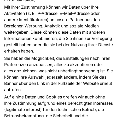
Referenzen
Mit Ihrer Zustimmung können wir Daten über Ihre
EU-Projekte
Aktivitäten (z. B. IP-Adresse, E-Mail-Adresse oder
Ratschläge und Tipps
andere Identifikatoren) an unsere Partner aus den
FAQ
Bereichen Werbung, Analytik und soziale Medien
weitergeben. Diese können diese Daten mit anderen
Informationen kombinieren, die Sie ihnen zur Verfügung
Kontakt
gestellt haben oder die sie bei der Nutzung ihrer Dienste
Haben Sie Fragen? Wir helfen Ihnen gerne weiter
erhalten haben.
und beraten Sie persönlich.
Sie haben die Möglichkeit, die Einstellungen nach Ihren
+49 781 95633072
Präferenzen anzupassen, alles zu akzeptieren oder
alles abzulehnen, was nicht unbedingt notwendig ist. Sie
service@tapeteneshop.de
können Ihre Auswahl jederzeit ändern, indem Sie das
Banner über den Link in der Fußzeile der Website erneut
aufrufen.
Zahlungsarten:
Auf einige Daten und Cookies greifen wir auch ohne
Die Zahlungen werden geleistet von:
Ihre Zustimmung aufgrund eines berechtigten Interesses
(legitimate interest) für den technischen Betrieb, die
Betrugsbekämpfung, die Sicherheit und die