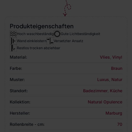
Produkteigenschaften
Hoch waschbeständig
Gute Lichtbeständigkeit
Wand einkleistern
Versetzter Ansatz
Restlos trocken abziehbar
Material:
Vlies
,
Vinyl
Farbe:
Braun
Muster:
Luxus
,
Natur
Standort:
Badezimmer
,
Küche
Kollektion:
Natural Opulence
Hersteller:
Marburg
Rollenbreite - cm:
70