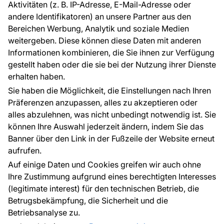
Aktivitäten (z. B. IP-Adresse, E-Mail-Adresse oder
Ratschläge und Tipps
andere Identifikatoren) an unsere Partner aus den
FAQ
Bereichen Werbung, Analytik und soziale Medien
weitergeben. Diese können diese Daten mit anderen
Informationen kombinieren, die Sie ihnen zur Verfügung
Kontakt
gestellt haben oder die sie bei der Nutzung ihrer Dienste
Haben Sie Fragen? Wir helfen Ihnen gerne weiter
erhalten haben.
und beraten Sie persönlich.
Sie haben die Möglichkeit, die Einstellungen nach Ihren
+49 781 95633072
Präferenzen anzupassen, alles zu akzeptieren oder
alles abzulehnen, was nicht unbedingt notwendig ist. Sie
service@tapeteneshop.de
können Ihre Auswahl jederzeit ändern, indem Sie das
Banner über den Link in der Fußzeile der Website erneut
aufrufen.
Zahlungsarten:
Auf einige Daten und Cookies greifen wir auch ohne
Die Zahlungen werden geleistet von:
Ihre Zustimmung aufgrund eines berechtigten Interesses
(legitimate interest) für den technischen Betrieb, die
Betrugsbekämpfung, die Sicherheit und die
Betriebsanalyse zu.
Schutz personenbezogener Daten
Cookies