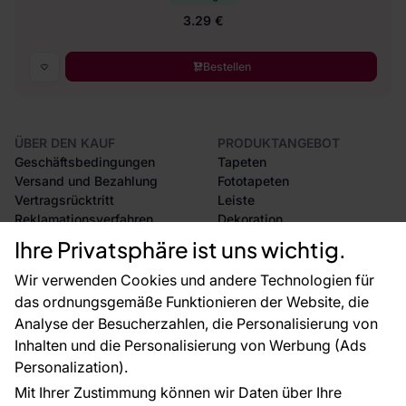
3.29 €
Bestellen
ÜBER DEN KAUF
PRODUKTANGEBOT
Geschäftsbedingungen
Tapeten
Versand und Bezahlung
Fototapeten
Vertragsrücktritt
Leiste
Reklamationsverfahren
Dekoration
Rücksendung von Waren
Selbstklebende Folien
Ihre Privatsphäre ist uns wichtig.
CE-Zertifizierung
Zubehör
Großhandel
Tapetenmuster
Wir verwenden Cookies und andere Technologien für
Raumvisualisierung
das ordnungsgemäße Funktionieren der Website, die
Analyse der Besucherzahlen, die Personalisierung von
FÜR SIE
ÜBER DAS UNTERNEHMEN
Inhalten und die Personalisierung von Werbung (Ads
Blog
Über uns
Personalization).
Referenzen
Mit Ihrer Zustimmung können wir Daten über Ihre
EU-Projekte