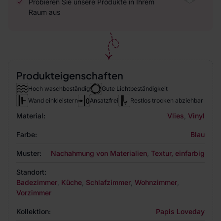
Probieren Sie unsere Produkte in Ihrem
Raum aus
Produkteigenschaften
Hoch waschbeständig
Gute Lichtbeständigkeit
Wand einkleistern
Ansatzfrei
Restlos trocken abziehbar
Material:
Vlies
,
Vinyl
Farbe:
Blau
Muster:
Nachahmung von Materialien
,
Textur, einfarbig
Standort:
Badezimmer
,
Küche
,
Schlafzimmer
,
Wohnzimmer
,
Vorzimmer
Kollektion:
Papis Loveday