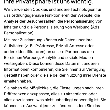
Ihre Privatsphäre ist uns wichtig.
CE-Zertifizierung
Zubehör
Großhandel
Tapetenmuster
Wir verwenden Cookies und andere Technologien für
Raumvisualisierung
das ordnungsgemäße Funktionieren der Website, die
Analyse der Besucherzahlen, die Personalisierung von
FÜR SIE
ÜBER DAS UNTERNEHMEN
Inhalten und die Personalisierung von Werbung (Ads
Blog
Über uns
Personalization).
Referenzen
Mit Ihrer Zustimmung können wir Daten über Ihre
EU-Projekte
Aktivitäten (z. B. IP-Adresse, E-Mail-Adresse oder
Ratschläge und Tipps
andere Identifikatoren) an unsere Partner aus den
FAQ
Bereichen Werbung, Analytik und soziale Medien
weitergeben. Diese können diese Daten mit anderen
Informationen kombinieren, die Sie ihnen zur Verfügung
Kontakt
gestellt haben oder die sie bei der Nutzung ihrer Dienste
Haben Sie Fragen? Wir helfen Ihnen gerne weiter
erhalten haben.
und beraten Sie persönlich.
Sie haben die Möglichkeit, die Einstellungen nach Ihren
+49 781 95633072
Präferenzen anzupassen, alles zu akzeptieren oder
alles abzulehnen, was nicht unbedingt notwendig ist. Sie
service@tapeteneshop.de
können Ihre Auswahl jederzeit ändern, indem Sie das