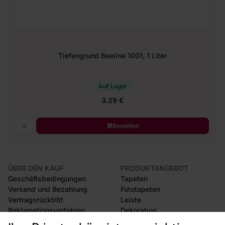
Tiefengrund Beeline 1001, 1 Liter
Auf Lager
3.29 €
Bestellen
ÜBER DEN KAUF
PRODUKTANGEBOT
Geschäftsbedingungen
Tapeten
Versand und Bezahlung
Fototapeten
Vertragsrücktritt
Leiste
Reklamationsverfahren
Dekoration
Rücksendung von Waren
Selbstklebende Folien