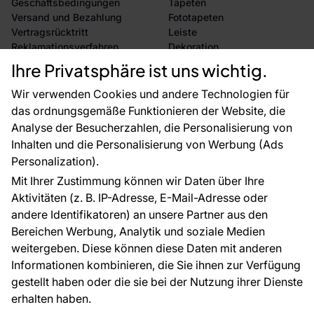
Geschäftsbedingungen
Tapeten
Versand und Bezahlung
Fototapeten
Vertragsrücktritt
Leiste
Reklamationsverfahren
Dekoration
Rücksendung von Waren
Selbstklebende Folien
Ihre Privatsphäre ist uns wichtig.
CE-Zertifizierung
Zubehör
Großhandel
Tapetenmuster
Wir verwenden Cookies und andere Technologien für
Raumvisualisierung
das ordnungsgemäße Funktionieren der Website, die
Analyse der Besucherzahlen, die Personalisierung von
FÜR SIE
ÜBER DAS UNTERNEHMEN
Inhalten und die Personalisierung von Werbung (Ads
Blog
Über uns
Personalization).
Referenzen
Mit Ihrer Zustimmung können wir Daten über Ihre
EU-Projekte
Aktivitäten (z. B. IP-Adresse, E-Mail-Adresse oder
Ratschläge und Tipps
andere Identifikatoren) an unsere Partner aus den
FAQ
Bereichen Werbung, Analytik und soziale Medien
weitergeben. Diese können diese Daten mit anderen
Informationen kombinieren, die Sie ihnen zur Verfügung
Kontakt
gestellt haben oder die sie bei der Nutzung ihrer Dienste
Haben Sie Fragen? Wir helfen Ihnen gerne weiter
erhalten haben.
und beraten Sie persönlich.