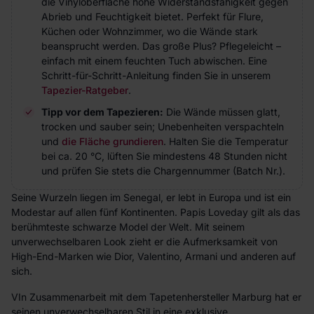
die Vinyloberfläche hohe Widerstandsfähigkeit gegen
Abrieb und Feuchtigkeit bietet. Perfekt für Flure,
Küchen oder Wohnzimmer, wo die Wände stark
beansprucht werden. Das große Plus? Pflegeleicht –
einfach mit einem feuchten Tuch abwischen. Eine
Schritt-für-Schritt-Anleitung finden Sie in unserem
Tapezier-Ratgeber
.
Tipp vor dem Tapezieren:
Die Wände müssen glatt,
trocken und sauber sein; Unebenheiten verspachteln
und
die Fläche grundieren
. Halten Sie die Temperatur
bei ca. 20 °C, lüften Sie mindestens 48 Stunden nicht
und prüfen Sie stets die Chargennummer (Batch Nr.).
Seine Wurzeln liegen im Senegal, er lebt in Europa und ist ein
Modestar auf allen fünf Kontinenten. Papis Loveday gilt als das
berühmteste schwarze Model der Welt. Mit seinem
unverwechselbaren Look zieht er die Aufmerksamkeit von
High-End-Marken wie Dior, Valentino, Armani und anderen auf
sich.
VIn Zusammenarbeit mit dem Tapetenhersteller Marburg hat er
seinen unverwechselbaren Stil in eine exklusive