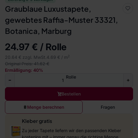
Graublaue Luxustapete,
gewebtes Raffia-Muster 33321,
Botanica, Marburg
24.97 € / Rolle
2
20.64 € zzgl. MwSt.
4.69 € / m
Original Preis: 41.62 €
Ermäßigung: 40%
Rolle
Bestellen
Menge berechnen
Fragen
Kleber gratis
Zu jeder Tapete liefern wir den passenden Kleber
kostenlos mit – immer genau die richtige Menge.