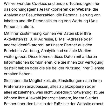
Großhandel
Tapetenmuster
Wir verwenden Cookies und andere Technologien für
Raumvisualisierung
das ordnungsgemäße Funktionieren der Website, die
Analyse der Besucherzahlen, die Personalisierung von
FÜR SIE
ÜBER DAS UNTERNEHMEN
Inhalten und die Personalisierung von Werbung (Ads
Blog
Über uns
Personalization).
Referenzen
Mit Ihrer Zustimmung können wir Daten über Ihre
EU-Projekte
Aktivitäten (z. B. IP-Adresse, E-Mail-Adresse oder
Ratschläge und Tipps
andere Identifikatoren) an unsere Partner aus den
FAQ
Bereichen Werbung, Analytik und soziale Medien
weitergeben. Diese können diese Daten mit anderen
Informationen kombinieren, die Sie ihnen zur Verfügung
Kontakt
gestellt haben oder die sie bei der Nutzung ihrer Dienste
Haben Sie Fragen? Wir helfen Ihnen gerne weiter
erhalten haben.
und beraten Sie persönlich.
Sie haben die Möglichkeit, die Einstellungen nach Ihren
+49 781 95633072
Präferenzen anzupassen, alles zu akzeptieren oder
alles abzulehnen, was nicht unbedingt notwendig ist. Sie
service@tapeteneshop.de
können Ihre Auswahl jederzeit ändern, indem Sie das
Banner über den Link in der Fußzeile der Website erneut