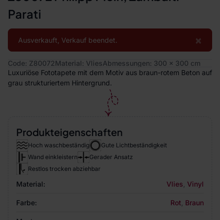
Parati
×
Ausverkauft, Verkauf beendet.
Code: Z80072
Material: Vlies
Abmessungen: 300 x 300 cm
Luxuriöse Fototapete mit dem Motiv aus braun-rotem Beton auf
grau strukturiertem Hintergrund.
Produkteigenschaften
Hoch waschbeständig
Gute Lichtbeständigkeit
Wand einkleistern
Gerader Ansatz
Restlos trocken abziehbar
Material:
Vlies
,
Vinyl
Farbe:
Rot
,
Braun