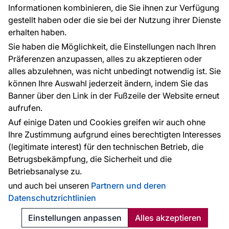
Informationen kombinieren, die Sie ihnen zur Verfügung
Kontakt
gestellt haben oder die sie bei der Nutzung ihrer Dienste
Haben Sie Fragen? Wir helfen Ihnen gerne weiter
erhalten haben.
und beraten Sie persönlich.
Sie haben die Möglichkeit, die Einstellungen nach Ihren
+49 781 95633072
Präferenzen anzupassen, alles zu akzeptieren oder
alles abzulehnen, was nicht unbedingt notwendig ist. Sie
service@tapeteneshop.de
können Ihre Auswahl jederzeit ändern, indem Sie das
Banner über den Link in der Fußzeile der Website erneut
aufrufen.
Zahlungsarten:
Auf einige Daten und Cookies greifen wir auch ohne
Die Zahlungen werden geleistet von:
Ihre Zustimmung aufgrund eines berechtigten Interesses
(legitimate interest) für den technischen Betrieb, die
Betrugsbekämpfung, die Sicherheit und die
Betriebsanalyse zu.
Schutz personenbezogener Daten
Cookies
und auch bei unseren
Partnern und deren
Datenschutzrichtlinien
© 2010 - 2026
Tapeteneshop
. Alle Rechte vorbehalten.
Created:
Reklalink s.r.o.
Einstellungen anpassen
Alles akzeptieren