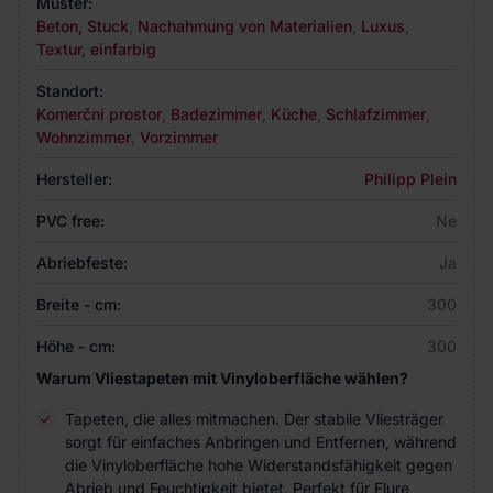
Muster:
Beton, Stuck
,
Nachahmung von Materialien
,
Luxus
,
Textur, einfarbig
Standort:
Komerční prostor
,
Badezimmer
,
Küche
,
Schlafzimmer
,
Wohnzimmer
,
Vorzimmer
Hersteller:
Philipp Plein
PVC free:
Ne
Abriebfeste:
Ja
Breite - cm:
300
Höhe - cm:
300
Warum Vliestapeten mit Vinyloberfläche wählen?
Tapeten, die alles mitmachen. Der stabile Vliesträger
sorgt für einfaches Anbringen und Entfernen, während
die Vinyloberfläche hohe Widerstandsfähigkeit gegen
Abrieb und Feuchtigkeit bietet. Perfekt für Flure,