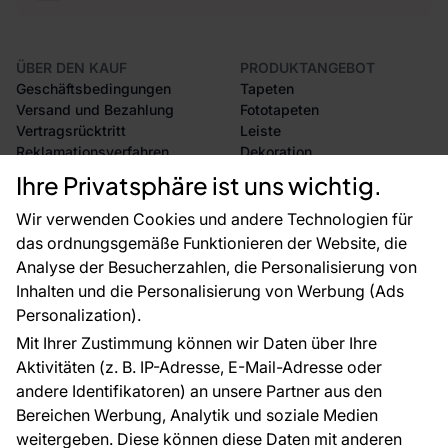
ÜBER DEN KAUF
PRODUKTANGEBOT
Geschäftsbedingungen
Tapeten
Versand und Bezahlung
Fototapeten
Vertragsrücktritt
Leiste
Reklamationsverfahren
Dekoration
Rücksendung von Waren
Selbstklebende Folien
Ihre Privatsphäre ist uns wichtig.
CE-Zertifizierung
Zubehör
Großhandel
Tapetenmuster
Wir verwenden Cookies und andere Technologien für
Raumvisualisierung
das ordnungsgemäße Funktionieren der Website, die
Analyse der Besucherzahlen, die Personalisierung von
FÜR SIE
ÜBER DAS UNTERNEHMEN
Inhalten und die Personalisierung von Werbung (Ads
Blog
Über uns
Personalization).
Referenzen
Mit Ihrer Zustimmung können wir Daten über Ihre
EU-Projekte
Aktivitäten (z. B. IP-Adresse, E-Mail-Adresse oder
Ratschläge und Tipps
andere Identifikatoren) an unsere Partner aus den
FAQ
Bereichen Werbung, Analytik und soziale Medien
weitergeben. Diese können diese Daten mit anderen