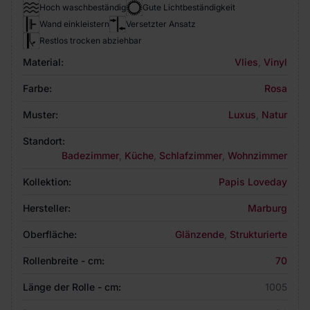
Hoch waschbeständig
Gute Lichtbeständigkeit
Wand einkleistern
Versetzter Ansatz
Restlos trocken abziehbar
Material:
Vlies
,
Vinyl
Farbe:
Rosa
Muster:
Luxus
,
Natur
Standort:
Badezimmer
,
Küche
,
Schlafzimmer
,
Wohnzimmer
Kollektion:
Papis Loveday
Hersteller:
Marburg
Oberfläche:
Glänzende
,
Strukturierte
Rollenbreite - cm:
70
Länge der Rolle - cm:
1005