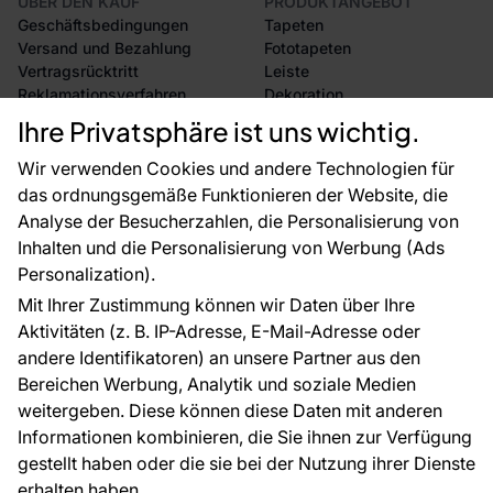
ÜBER DEN KAUF
PRODUKTANGEBOT
Geschäftsbedingungen
Tapeten
Versand und Bezahlung
Fototapeten
Vertragsrücktritt
Leiste
Reklamationsverfahren
Dekoration
Rücksendung von Waren
Selbstklebende Folien
Ihre Privatsphäre ist uns wichtig.
CE-Zertifizierung
Zubehör
Großhandel
Tapetenmuster
Wir verwenden Cookies und andere Technologien für
Raumvisualisierung
das ordnungsgemäße Funktionieren der Website, die
Analyse der Besucherzahlen, die Personalisierung von
FÜR SIE
ÜBER DAS UNTERNEHMEN
Inhalten und die Personalisierung von Werbung (Ads
Blog
Über uns
Personalization).
Referenzen
Mit Ihrer Zustimmung können wir Daten über Ihre
EU-Projekte
Aktivitäten (z. B. IP-Adresse, E-Mail-Adresse oder
Ratschläge und Tipps
andere Identifikatoren) an unsere Partner aus den
FAQ
Bereichen Werbung, Analytik und soziale Medien
weitergeben. Diese können diese Daten mit anderen
Informationen kombinieren, die Sie ihnen zur Verfügung
Kontakt
gestellt haben oder die sie bei der Nutzung ihrer Dienste
Haben Sie Fragen? Wir helfen Ihnen gerne weiter
erhalten haben.