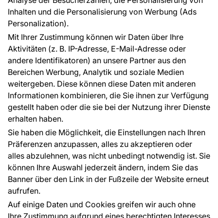
Analyse der Besucherzahlen, die Personalisierung von
FÜR SIE
ÜBER DAS UNTERNEHMEN
Inhalten und die Personalisierung von Werbung (Ads
Blog
Über uns
Personalization).
Referenzen
Mit Ihrer Zustimmung können wir Daten über Ihre
EU-Projekte
Aktivitäten (z. B. IP-Adresse, E-Mail-Adresse oder
Ratschläge und Tipps
andere Identifikatoren) an unsere Partner aus den
FAQ
Bereichen Werbung, Analytik und soziale Medien
weitergeben. Diese können diese Daten mit anderen
Informationen kombinieren, die Sie ihnen zur Verfügung
Kontakt
gestellt haben oder die sie bei der Nutzung ihrer Dienste
Haben Sie Fragen? Wir helfen Ihnen gerne weiter
erhalten haben.
und beraten Sie persönlich.
Sie haben die Möglichkeit, die Einstellungen nach Ihren
+49 781 95633072
Präferenzen anzupassen, alles zu akzeptieren oder
alles abzulehnen, was nicht unbedingt notwendig ist. Sie
service@tapeteneshop.de
können Ihre Auswahl jederzeit ändern, indem Sie das
Banner über den Link in der Fußzeile der Website erneut
aufrufen.
Zahlungsarten:
Auf einige Daten und Cookies greifen wir auch ohne
Die Zahlungen werden geleistet von:
Ihre Zustimmung aufgrund eines berechtigten Interesses