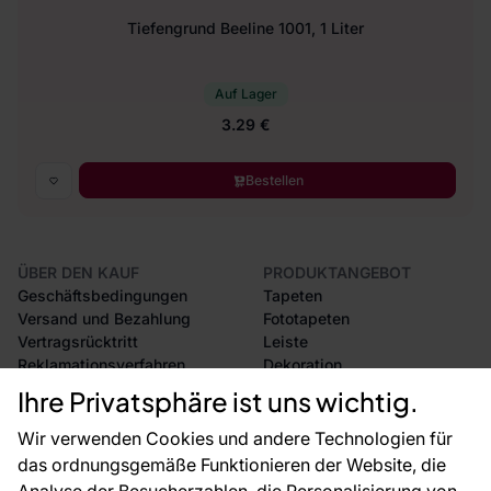
Tiefengrund Beeline 1001, 1 Liter
Auf Lager
3.29 €
Bestellen
ÜBER DEN KAUF
PRODUKTANGEBOT
Geschäftsbedingungen
Tapeten
Versand und Bezahlung
Fototapeten
Vertragsrücktritt
Leiste
Reklamationsverfahren
Dekoration
Rücksendung von Waren
Selbstklebende Folien
Ihre Privatsphäre ist uns wichtig.
CE-Zertifizierung
Zubehör
Großhandel
Tapetenmuster
Wir verwenden Cookies und andere Technologien für
Raumvisualisierung
das ordnungsgemäße Funktionieren der Website, die