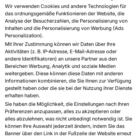
Großhandel
Tapetenmuster
Wir verwenden Cookies und andere Technologien für
Raumvisualisierung
das ordnungsgemäße Funktionieren der Website, die
Analyse der Besucherzahlen, die Personalisierung von
FÜR SIE
ÜBER DAS UNTERNEHMEN
Inhalten und die Personalisierung von Werbung (Ads
Blog
Über uns
Personalization).
Referenzen
Mit Ihrer Zustimmung können wir Daten über Ihre
EU-Projekte
Aktivitäten (z. B. IP-Adresse, E-Mail-Adresse oder
Ratschläge und Tipps
andere Identifikatoren) an unsere Partner aus den
FAQ
Bereichen Werbung, Analytik und soziale Medien
weitergeben. Diese können diese Daten mit anderen
Informationen kombinieren, die Sie ihnen zur Verfügung
Kontakt
gestellt haben oder die sie bei der Nutzung ihrer Dienste
Haben Sie Fragen? Wir helfen Ihnen gerne weiter
erhalten haben.
und beraten Sie persönlich.
Sie haben die Möglichkeit, die Einstellungen nach Ihren
+49 781 95633072
Präferenzen anzupassen, alles zu akzeptieren oder
alles abzulehnen, was nicht unbedingt notwendig ist. Sie
service@tapeteneshop.de
können Ihre Auswahl jederzeit ändern, indem Sie das
Banner über den Link in der Fußzeile der Website erneut