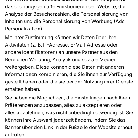
Raumvisualisierung
das ordnungsgemäße Funktionieren der Website, die
Analyse der Besucherzahlen, die Personalisierung von
FÜR SIE
ÜBER DAS UNTERNEHMEN
Inhalten und die Personalisierung von Werbung (Ads
Blog
Über uns
Personalization).
Referenzen
Mit Ihrer Zustimmung können wir Daten über Ihre
EU-Projekte
Aktivitäten (z. B. IP-Adresse, E-Mail-Adresse oder
Ratschläge und Tipps
andere Identifikatoren) an unsere Partner aus den
FAQ
Bereichen Werbung, Analytik und soziale Medien
weitergeben. Diese können diese Daten mit anderen
Informationen kombinieren, die Sie ihnen zur Verfügung
Kontakt
gestellt haben oder die sie bei der Nutzung ihrer Dienste
Haben Sie Fragen? Wir helfen Ihnen gerne weiter
erhalten haben.
und beraten Sie persönlich.
Sie haben die Möglichkeit, die Einstellungen nach Ihren
+49 781 95633072
Präferenzen anzupassen, alles zu akzeptieren oder
alles abzulehnen, was nicht unbedingt notwendig ist. Sie
service@tapeteneshop.de
können Ihre Auswahl jederzeit ändern, indem Sie das
Banner über den Link in der Fußzeile der Website erneut
aufrufen.
Zahlungsarten: