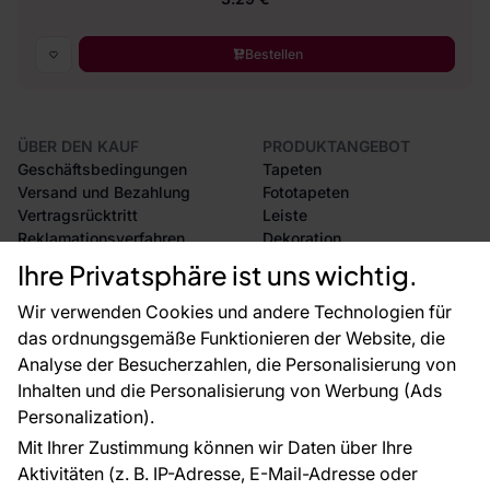
Bestellen
ÜBER DEN KAUF
PRODUKTANGEBOT
Geschäftsbedingungen
Tapeten
Versand und Bezahlung
Fototapeten
Vertragsrücktritt
Leiste
Reklamationsverfahren
Dekoration
Rücksendung von Waren
Selbstklebende Folien
Ihre Privatsphäre ist uns wichtig.
CE-Zertifizierung
Zubehör
Großhandel
Tapetenmuster
Wir verwenden Cookies und andere Technologien für
Raumvisualisierung
das ordnungsgemäße Funktionieren der Website, die
Analyse der Besucherzahlen, die Personalisierung von
FÜR SIE
ÜBER DAS UNTERNEHMEN
Inhalten und die Personalisierung von Werbung (Ads
Blog
Über uns
Personalization).
Referenzen
Mit Ihrer Zustimmung können wir Daten über Ihre
EU-Projekte
Aktivitäten (z. B. IP-Adresse, E-Mail-Adresse oder
Ratschläge und Tipps