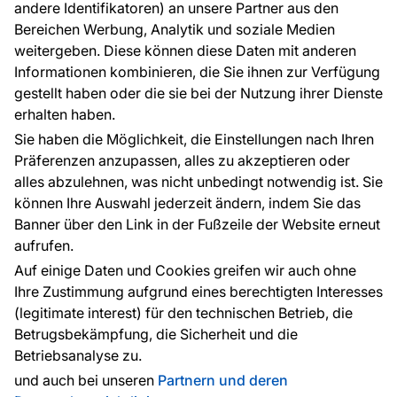
andere Identifikatoren) an unsere Partner aus den
FAQ
Bereichen Werbung, Analytik und soziale Medien
weitergeben. Diese können diese Daten mit anderen
Informationen kombinieren, die Sie ihnen zur Verfügung
Kontakt
gestellt haben oder die sie bei der Nutzung ihrer Dienste
Haben Sie Fragen? Wir helfen Ihnen gerne weiter
erhalten haben.
und beraten Sie persönlich.
Sie haben die Möglichkeit, die Einstellungen nach Ihren
+49 781 95633072
Präferenzen anzupassen, alles zu akzeptieren oder
alles abzulehnen, was nicht unbedingt notwendig ist. Sie
service@tapeteneshop.de
können Ihre Auswahl jederzeit ändern, indem Sie das
Banner über den Link in der Fußzeile der Website erneut
aufrufen.
Zahlungsarten:
Auf einige Daten und Cookies greifen wir auch ohne
Die Zahlungen werden geleistet von:
Ihre Zustimmung aufgrund eines berechtigten Interesses
(legitimate interest) für den technischen Betrieb, die
Betrugsbekämpfung, die Sicherheit und die
Betriebsanalyse zu.
Schutz personenbezogener Daten
Cookies
und auch bei unseren
Partnern und deren