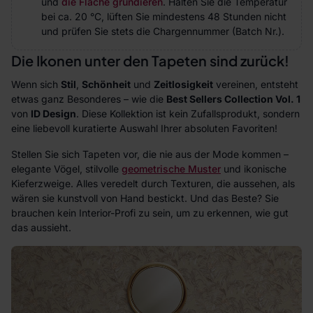
und
die Fläche grundieren
. Halten Sie die Temperatur
bei ca. 20 °C, lüften Sie mindestens 48 Stunden nicht
und prüfen Sie stets die Chargennummer (Batch Nr.).
Die Ikonen unter den Tapeten sind zurück!
Wenn sich
Stil
,
Schönheit
und
Zeitlosigkeit
vereinen, entsteht
etwas ganz Besonderes – wie die
Best Sellers Collection Vol. 1
von
ID Design
. Diese Kollektion ist kein Zufallsprodukt, sondern
eine liebevoll kuratierte Auswahl Ihrer absoluten Favoriten!
Stellen Sie sich Tapeten vor, die nie aus der Mode kommen –
elegante Vögel, stilvolle
geometrische Muster
und ikonische
Kieferzweige. Alles veredelt durch Texturen, die aussehen, als
wären sie kunstvoll von Hand bestickt. Und das Beste? Sie
brauchen kein Interior-Profi zu sein, um zu erkennen, wie gut
das aussieht.