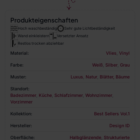
Produkteigenschaften
Hoch waschbeständig
Sehr gute Lichtbeständigkeit
Wand einkleistern
Versetzter Ansatz
Restlos trocken abziehbar
Material:
Vlies
,
Vinyl
Farbe:
Weiß
,
Silber
,
Grau
Muster:
Luxus
,
Natur
,
Blätter, Bäume
Standort:
Badezimmer
,
Küche
,
Schlafzimmer
,
Wohnzimmer
,
Vorzimmer
Kollektion:
Best Sellers Vol.1
Hersteller:
Design ID
Oberfläche:
Halbglänzende
,
Strukturierte