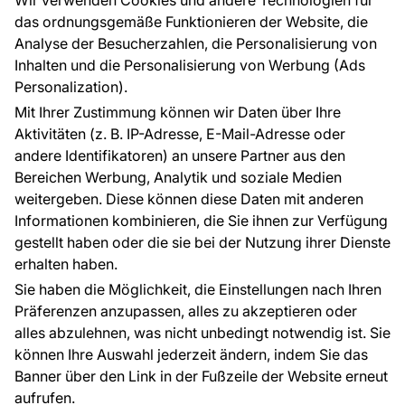
Wir verwenden Cookies und andere Technologien für
Raumvisualisierung
Tapetenmuster
das ordnungsgemäße Funktionieren der Website, die
Analyse der Besucherzahlen, die Personalisierung von
FÜR SIE
ÜBER DAS UNTERNEHMEN
Inhalten und die Personalisierung von Werbung (Ads
Blog
Über uns
Personalization).
Referenzen
Mit Ihrer Zustimmung können wir Daten über Ihre
EU-Projekte
Aktivitäten (z. B. IP-Adresse, E-Mail-Adresse oder
Ratschläge und Tipps
andere Identifikatoren) an unsere Partner aus den
FAQ
Bereichen Werbung, Analytik und soziale Medien
weitergeben. Diese können diese Daten mit anderen
Informationen kombinieren, die Sie ihnen zur Verfügung
Kontakt
gestellt haben oder die sie bei der Nutzung ihrer Dienste
Haben Sie Fragen? Wir helfen Ihnen gerne weiter
erhalten haben.
und beraten Sie persönlich.
Sie haben die Möglichkeit, die Einstellungen nach Ihren
+49 781 95633072
Präferenzen anzupassen, alles zu akzeptieren oder
alles abzulehnen, was nicht unbedingt notwendig ist. Sie
service@tapeteneshop.de
können Ihre Auswahl jederzeit ändern, indem Sie das
Banner über den Link in der Fußzeile der Website erneut
aufrufen.