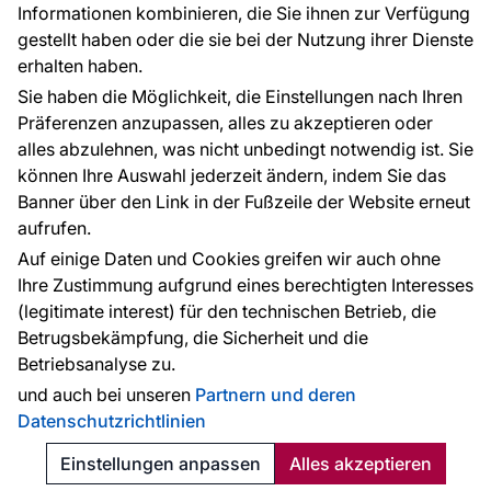
Informationen kombinieren, die Sie ihnen zur Verfügung
Kontakt
gestellt haben oder die sie bei der Nutzung ihrer Dienste
Haben Sie Fragen? Wir helfen Ihnen gerne weiter
erhalten haben.
und beraten Sie persönlich.
Sie haben die Möglichkeit, die Einstellungen nach Ihren
+49 781 95633072
Präferenzen anzupassen, alles zu akzeptieren oder
alles abzulehnen, was nicht unbedingt notwendig ist. Sie
service@tapeteneshop.de
können Ihre Auswahl jederzeit ändern, indem Sie das
Banner über den Link in der Fußzeile der Website erneut
aufrufen.
Zahlungsarten:
Auf einige Daten und Cookies greifen wir auch ohne
Die Zahlungen werden geleistet von:
Ihre Zustimmung aufgrund eines berechtigten Interesses
(legitimate interest) für den technischen Betrieb, die
Betrugsbekämpfung, die Sicherheit und die
Betriebsanalyse zu.
Schutz personenbezogener Daten
Cookies
und auch bei unseren
Partnern und deren
Datenschutzrichtlinien
© 2010 - 2026
Tapeteneshop
. Alle Rechte vorbehalten.
Created:
Reklalink s.r.o.
Einstellungen anpassen
Alles akzeptieren