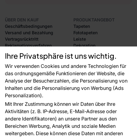
ÜBER DEN KAUF
PRODUKTANGEBOT
Geschäftsbedingungen
Tapeten
Versand und Bezahlung
Fototapeten
Vertragsrücktritt
Leiste
Reklamationsverfahren
Dekoration
Rücksendung von Waren
Selbstklebende Folien
Ihre Privatsphäre ist uns wichtig.
CE-Zertifizierung
Zubehör
Großhandel
Tapetenmuster
Wir verwenden Cookies und andere Technologien für
Raumvisualisierung
das ordnungsgemäße Funktionieren der Website, die
Analyse der Besucherzahlen, die Personalisierung von
FÜR SIE
ÜBER DAS UNTERNEHMEN
Inhalten und die Personalisierung von Werbung (Ads
Blog
Über uns
Personalization).
Referenzen
Mit Ihrer Zustimmung können wir Daten über Ihre
EU-Projekte
Aktivitäten (z. B. IP-Adresse, E-Mail-Adresse oder
Ratschläge und Tipps
andere Identifikatoren) an unsere Partner aus den
FAQ
Bereichen Werbung, Analytik und soziale Medien
weitergeben. Diese können diese Daten mit anderen