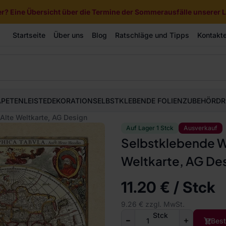
? Eine Übersicht über die Termine der Sommerausfälle unserer Li
Startseite
Über uns
Blog
Ratschläge und Tipps
Kontakt
APETEN
LEISTE
DEKORATION
SELBSTKLEBENDE FOLIEN
ZUBEHÖR
DR
lte Weltkarte, AG Design
Auf Lager 1 Stck
Ausverkauf
Selbstklebende W
Weltkarte, AG De
11.20 € / Stck
9.26 € zzgl. MwSt.
Stck
Best