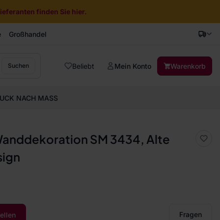
eferanten finden Sie hier.
e
Großhandel
Beliebt
Mein Konto
Warenkorb
Suchen
UCK NACH MASS
anddekoration SM 3434, Alte
sign
Fragen
ellen