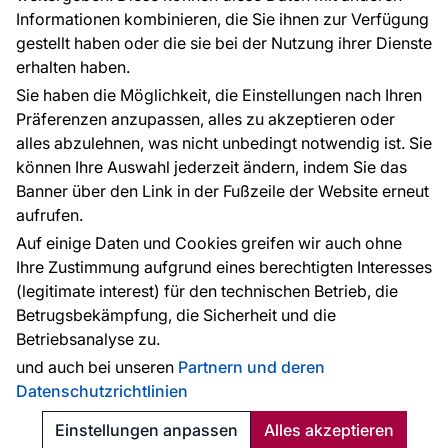
Informationen kombinieren, die Sie ihnen zur Verfügung
Kontakt
gestellt haben oder die sie bei der Nutzung ihrer Dienste
Haben Sie Fragen? Wir helfen Ihnen gerne weiter
erhalten haben.
und beraten Sie persönlich.
Sie haben die Möglichkeit, die Einstellungen nach Ihren
+49 781 95633072
Präferenzen anzupassen, alles zu akzeptieren oder
alles abzulehnen, was nicht unbedingt notwendig ist. Sie
service@tapeteneshop.de
können Ihre Auswahl jederzeit ändern, indem Sie das
Banner über den Link in der Fußzeile der Website erneut
aufrufen.
Zahlungsarten:
Auf einige Daten und Cookies greifen wir auch ohne
Die Zahlungen werden geleistet von:
Ihre Zustimmung aufgrund eines berechtigten Interesses
(legitimate interest) für den technischen Betrieb, die
Betrugsbekämpfung, die Sicherheit und die
Betriebsanalyse zu.
Schutz personenbezogener Daten
Cookies
und auch bei unseren
Partnern und deren
Datenschutzrichtlinien
© 2010 - 2026
Tapeteneshop
. Alle Rechte vorbehalten.
Created:
Reklalink s.r.o.
Einstellungen anpassen
Alles akzeptieren