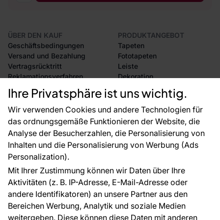
ÜBER DEN KAUF
PRODUKTANGEBOT
Geschäftsbedingungen
Tapeten
Versand und Bezahlung
Fototapeten
Vertragsrücktritt
Leiste
Reklamationsverfahren
Dekoration
Rücksendung von Waren
Selbstklebende Folien
Ihre Privatsphäre ist uns wichtig.
CE-Zertifizierung
Zubehör
Großhandel
Tapetenmuster
Wir verwenden Cookies und andere Technologien für
Raumvisualisierung
das ordnungsgemäße Funktionieren der Website, die
Analyse der Besucherzahlen, die Personalisierung von
FÜR SIE
ÜBER DAS UNTERNEHMEN
Inhalten und die Personalisierung von Werbung (Ads
Blog
Über uns
Personalization).
Referenzen
Mit Ihrer Zustimmung können wir Daten über Ihre
EU-Projekte
Aktivitäten (z. B. IP-Adresse, E-Mail-Adresse oder
Ratschläge und Tipps
andere Identifikatoren) an unsere Partner aus den
FAQ
Bereichen Werbung, Analytik und soziale Medien
weitergeben. Diese können diese Daten mit anderen