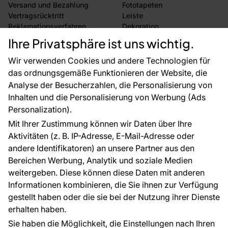
Versand und Bezahlung
Fototapeten
Vertragsrücktritt
Leiste
Reklamationsverfahren
Dekoration
Rücksendung von Waren
Selbstklebende Folien
Ihre Privatsphäre ist uns wichtig.
CE-Zertifizierung
Zubehör
Großhandel
Tapetenmuster
Wir verwenden Cookies und andere Technologien für
Raumvisualisierung
das ordnungsgemäße Funktionieren der Website, die
Analyse der Besucherzahlen, die Personalisierung von
FÜR SIE
ÜBER DAS UNTERNEHMEN
Inhalten und die Personalisierung von Werbung (Ads
Blog
Über uns
Personalization).
Referenzen
Mit Ihrer Zustimmung können wir Daten über Ihre
EU-Projekte
Aktivitäten (z. B. IP-Adresse, E-Mail-Adresse oder
Ratschläge und Tipps
andere Identifikatoren) an unsere Partner aus den
FAQ
Bereichen Werbung, Analytik und soziale Medien
weitergeben. Diese können diese Daten mit anderen
Informationen kombinieren, die Sie ihnen zur Verfügung
Kontakt
gestellt haben oder die sie bei der Nutzung ihrer Dienste
Haben Sie Fragen? Wir helfen Ihnen gerne weiter
erhalten haben.
und beraten Sie persönlich.
Sie haben die Möglichkeit, die Einstellungen nach Ihren