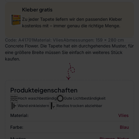
Kleber gratis
Zu jeder Tapete liefern wir den passenden Kleber
kostenlos mit – immer genau die richtige Menge.
Code: A41701
Material: Vlies
Abmessungen: 159 x 280 cm
Concrete Flower. Die Tapete hat ein durchgehendes Muster, für
eine größere Breite müssen Sie einfach ein weiteres Stück
kaufen.
Produkteigenschaften
Hoch waschbeständig
Gute Lichtbeständigkeit
Wand einkleistern
Restlos trocken abziehbar
Material:
Vlies
Farbe:
Blau
Muster:
Blumen
,
Natur