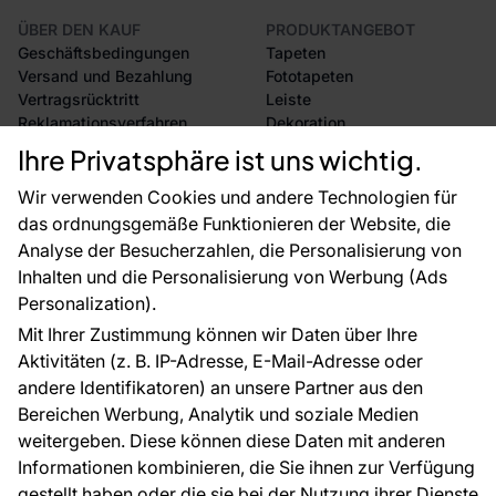
ÜBER DEN KAUF
PRODUKTANGEBOT
Geschäftsbedingungen
Tapeten
Versand und Bezahlung
Fototapeten
Vertragsrücktritt
Leiste
Reklamationsverfahren
Dekoration
Rücksendung von Waren
Selbstklebende Folien
Ihre Privatsphäre ist uns wichtig.
CE-Zertifizierung
Zubehör
Großhandel
Tapetenmuster
Wir verwenden Cookies und andere Technologien für
Raumvisualisierung
das ordnungsgemäße Funktionieren der Website, die
Analyse der Besucherzahlen, die Personalisierung von
FÜR SIE
ÜBER DAS UNTERNEHMEN
Inhalten und die Personalisierung von Werbung (Ads
Blog
Über uns
Personalization).
Referenzen
Mit Ihrer Zustimmung können wir Daten über Ihre
EU-Projekte
Aktivitäten (z. B. IP-Adresse, E-Mail-Adresse oder
Ratschläge und Tipps
andere Identifikatoren) an unsere Partner aus den
FAQ
Bereichen Werbung, Analytik und soziale Medien
weitergeben. Diese können diese Daten mit anderen
Informationen kombinieren, die Sie ihnen zur Verfügung
Kontakt
gestellt haben oder die sie bei der Nutzung ihrer Dienste