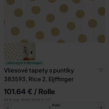
Lieferung 6–9 Werktagen
Vliesové tapety s puntíky
383593, Rice 2, Eijffinger
101.64 € / Rolle
2
84 € zzgl. MwSt.
19.54 € / m
Rolle