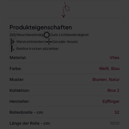
Produkteigenschaften
Waschbeständig
Gute Lichtbeständigkeit
Wand einkleistern
Gerader Ansatz
Restlos trocken abziehbar
Material:
Vlies
Farbe:
Weiß
,
Blau
Muster:
Blumen
,
Natur
Kollektion:
Rice 2
Hersteller:
Eijffinger
Rollenbreite - cm:
52
Länge der Rolle - cm:
1000