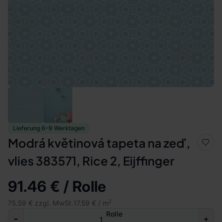
Lieferung 6–9 Werktagen
Modrá květinová tapeta na zeď,
vlies 383571, Rice 2, Eijffinger
91.46 € / Rolle
2
75.59 € zzgl. MwSt.
17.59 € / m
Rolle