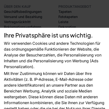
ÜBER DEN KAUF
PRODUKTANGEBOT
Geschäftsbedingungen
Tapeten
Versand und Bezahlung
Fototapeten
Vertragsrücktritt
Leiste
Reklamationsverfahren
Dekoration
Rücksendung von Waren
Selbstklebende Folien
Ihre Privatsphäre ist uns wichtig.
CE-Zertifizierung
Zubehör
Großhandel
Tapetenmuster
Wir verwenden Cookies und andere Technologien für
Raumvisualisierung
das ordnungsgemäße Funktionieren der Website, die
Analyse der Besucherzahlen, die Personalisierung von
FÜR SIE
ÜBER DAS UNTERNEHMEN
Inhalten und die Personalisierung von Werbung (Ads
Blog
Über uns
Personalization).
Referenzen
Mit Ihrer Zustimmung können wir Daten über Ihre
EU-Projekte
Aktivitäten (z. B. IP-Adresse, E-Mail-Adresse oder
Ratschläge und Tipps
andere Identifikatoren) an unsere Partner aus den
FAQ
Bereichen Werbung, Analytik und soziale Medien
weitergeben. Diese können diese Daten mit anderen
Informationen kombinieren, die Sie ihnen zur Verfügung
Kontakt
gestellt haben oder die sie bei der Nutzung ihrer Dienste