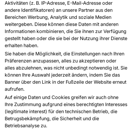
Aktivitäten (z. B. IP-Adresse, E-Mail-Adresse oder
Ratschläge und Tipps
andere Identifikatoren) an unsere Partner aus den
FAQ
Bereichen Werbung, Analytik und soziale Medien
weitergeben. Diese können diese Daten mit anderen
Informationen kombinieren, die Sie ihnen zur Verfügung
Kontakt
gestellt haben oder die sie bei der Nutzung ihrer Dienste
Haben Sie Fragen? Wir helfen Ihnen gerne weiter
erhalten haben.
und beraten Sie persönlich.
Sie haben die Möglichkeit, die Einstellungen nach Ihren
+49 781 95633072
Präferenzen anzupassen, alles zu akzeptieren oder
alles abzulehnen, was nicht unbedingt notwendig ist. Sie
service@tapeteneshop.de
können Ihre Auswahl jederzeit ändern, indem Sie das
Banner über den Link in der Fußzeile der Website erneut
aufrufen.
Zahlungsarten:
Auf einige Daten und Cookies greifen wir auch ohne
Die Zahlungen werden geleistet von:
Ihre Zustimmung aufgrund eines berechtigten Interesses
(legitimate interest) für den technischen Betrieb, die
Betrugsbekämpfung, die Sicherheit und die
Betriebsanalyse zu.
Schutz personenbezogener Daten
Cookies