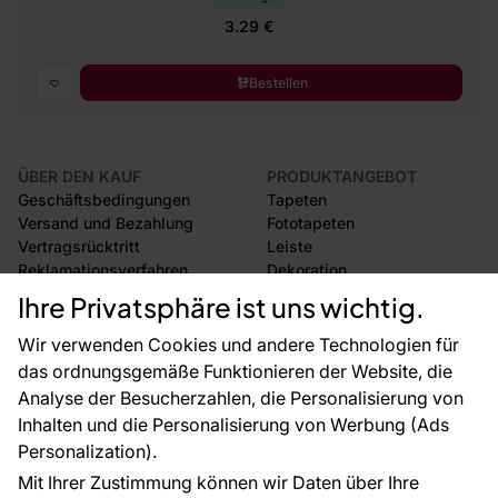
3.29 €
Bestellen
ÜBER DEN KAUF
PRODUKTANGEBOT
Geschäftsbedingungen
Tapeten
Versand und Bezahlung
Fototapeten
Vertragsrücktritt
Leiste
Reklamationsverfahren
Dekoration
Rücksendung von Waren
Selbstklebende Folien
Ihre Privatsphäre ist uns wichtig.
CE-Zertifizierung
Zubehör
Großhandel
Tapetenmuster
Wir verwenden Cookies und andere Technologien für
Raumvisualisierung
das ordnungsgemäße Funktionieren der Website, die
Analyse der Besucherzahlen, die Personalisierung von
FÜR SIE
ÜBER DAS UNTERNEHMEN
Inhalten und die Personalisierung von Werbung (Ads
Blog
Über uns
Personalization).
Referenzen
Mit Ihrer Zustimmung können wir Daten über Ihre
EU-Projekte