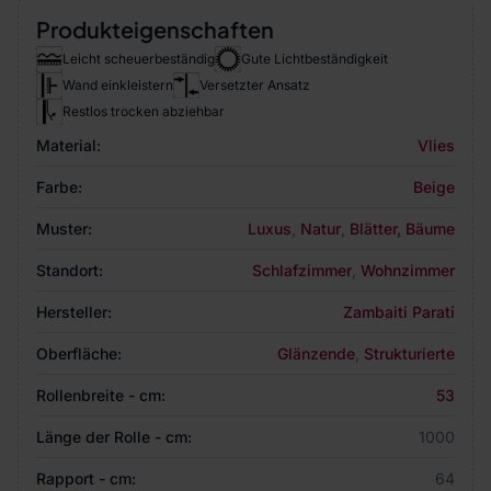
Produkteigenschaften
Leicht scheuerbeständig
Gute Lichtbeständigkeit
Wand einkleistern
Versetzter Ansatz
Restlos trocken abziehbar
Material:
Vlies
Farbe:
Beige
Muster:
Luxus
,
Natur
,
Blätter, Bäume
Standort:
Schlafzimmer
,
Wohnzimmer
Hersteller:
Zambaiti Parati
Oberfläche:
Glänzende
,
Strukturierte
Rollenbreite - cm:
53
Länge der Rolle - cm:
1000
Rapport - cm:
64