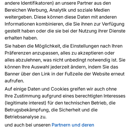
andere Identifikatoren) an unsere Partner aus den
FAQ
Bereichen Werbung, Analytik und soziale Medien
weitergeben. Diese können diese Daten mit anderen
Informationen kombinieren, die Sie ihnen zur Verfügung
Kontakt
gestellt haben oder die sie bei der Nutzung ihrer Dienste
Haben Sie Fragen? Wir helfen Ihnen gerne weiter
erhalten haben.
und beraten Sie persönlich.
Sie haben die Möglichkeit, die Einstellungen nach Ihren
+49 781 95633072
Präferenzen anzupassen, alles zu akzeptieren oder
alles abzulehnen, was nicht unbedingt notwendig ist. Sie
service@tapeteneshop.de
können Ihre Auswahl jederzeit ändern, indem Sie das
Banner über den Link in der Fußzeile der Website erneut
aufrufen.
Zahlungsarten:
Auf einige Daten und Cookies greifen wir auch ohne
Die Zahlungen werden geleistet von:
Ihre Zustimmung aufgrund eines berechtigten Interesses
(legitimate interest) für den technischen Betrieb, die
Betrugsbekämpfung, die Sicherheit und die
Betriebsanalyse zu.
Schutz personenbezogener Daten
Cookies
und auch bei unseren
Partnern und deren