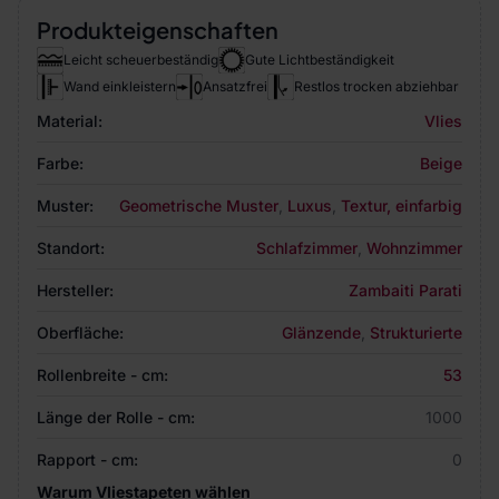
Produkteigenschaften
Leicht scheuerbeständig
Gute Lichtbeständigkeit
Wand einkleistern
Ansatzfrei
Restlos trocken abziehbar
Material:
Vlies
Farbe:
Beige
Muster:
Geometrische Muster
,
Luxus
,
Textur, einfarbig
Standort:
Schlafzimmer
,
Wohnzimmer
Hersteller:
Zambaiti Parati
Oberfläche:
Glänzende
,
Strukturierte
Rollenbreite - cm:
53
Länge der Rolle - cm:
1000
Rapport - cm:
0
Warum Vliestapeten wählen