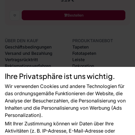
Bestellen
ÜBER DEN KAUF
PRODUKTANGEBOT
Geschäftsbedingungen
Tapeten
Versand und Bezahlung
Fototapeten
Vertragsrücktritt
Leiste
Reklamationsverfahren
Dekoration
Rücksendung von Waren
Selbstklebende Folien
Ihre Privatsphäre ist uns wichtig.
CE-Zertifizierung
Zubehör
Großhandel
Tapetenmuster
Wir verwenden Cookies und andere Technologien für
Raumvisualisierung
das ordnungsgemäße Funktionieren der Website, die
Analyse der Besucherzahlen, die Personalisierung von
FÜR SIE
ÜBER DAS UNTERNEHMEN
Inhalten und die Personalisierung von Werbung (Ads
Blog
Über uns
Personalization).
Referenzen
Mit Ihrer Zustimmung können wir Daten über Ihre
EU-Projekte
Aktivitäten (z. B. IP-Adresse, E-Mail-Adresse oder
Ratschläge und Tipps