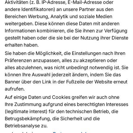
Aktivitäten (z. B. IP-Adresse, E-Mail-Adresse oder
Ratschläge und Tipps
andere Identifikatoren) an unsere Partner aus den
FAQ
Bereichen Werbung, Analytik und soziale Medien
weitergeben. Diese können diese Daten mit anderen
Informationen kombinieren, die Sie ihnen zur Verfügung
Kontakt
gestellt haben oder die sie bei der Nutzung ihrer Dienste
Haben Sie Fragen? Wir helfen Ihnen gerne weiter
erhalten haben.
und beraten Sie persönlich.
Sie haben die Möglichkeit, die Einstellungen nach Ihren
+49 781 95633072
Präferenzen anzupassen, alles zu akzeptieren oder
alles abzulehnen, was nicht unbedingt notwendig ist. Sie
service@tapeteneshop.de
können Ihre Auswahl jederzeit ändern, indem Sie das
Banner über den Link in der Fußzeile der Website erneut
aufrufen.
Zahlungsarten:
Auf einige Daten und Cookies greifen wir auch ohne
Die Zahlungen werden geleistet von:
Ihre Zustimmung aufgrund eines berechtigten Interesses
(legitimate interest) für den technischen Betrieb, die
Betrugsbekämpfung, die Sicherheit und die
Betriebsanalyse zu.
Schutz personenbezogener Daten
Cookies