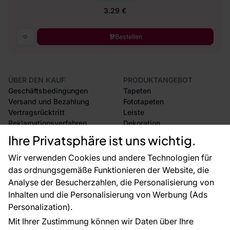
3.29 €
Bestellen
ÜBER DEN KAUF
PRODUKTANGEBOT
Geschäftsbedingungen
Tapeten
Versand und Bezahlung
Fototapeten
Vertragsrücktritt
Leiste
Reklamationsverfahren
Dekoration
Rücksendung von Waren
Selbstklebende Folien
Ihre Privatsphäre ist uns wichtig.
CE-Zertifizierung
Zubehör
Großhandel
Tapetenmuster
Wir verwenden Cookies und andere Technologien für
Raumvisualisierung
das ordnungsgemäße Funktionieren der Website, die
Analyse der Besucherzahlen, die Personalisierung von
FÜR SIE
ÜBER DAS UNTERNEHMEN
Inhalten und die Personalisierung von Werbung (Ads
Blog
Über uns
Personalization).
Referenzen
Mit Ihrer Zustimmung können wir Daten über Ihre
EU-Projekte