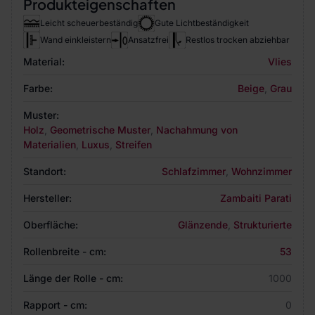
Produkteigenschaften
Leicht scheuerbeständig
Gute Lichtbeständigkeit
Wand einkleistern
Ansatzfrei
Restlos trocken abziehbar
Material:
Vlies
Farbe:
Beige
,
Grau
Muster:
Holz
,
Geometrische Muster
,
Nachahmung von
Materialien
,
Luxus
,
Streifen
Standort:
Schlafzimmer
,
Wohnzimmer
Hersteller:
Zambaiti Parati
Oberfläche:
Glänzende
,
Strukturierte
Rollenbreite - cm:
53
Länge der Rolle - cm:
1000
Rapport - cm:
0