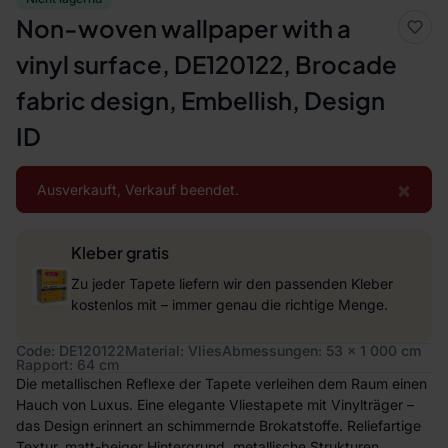
Non-woven wallpaper with a
vinyl surface, DE120122, Brocade
fabric design, Embellish, Design
ID
×
Ausverkauft, Verkauf beendet.
Kleber gratis
Zu jeder Tapete liefern wir den passenden Kleber
kostenlos mit – immer genau die richtige Menge.
Code: DE120122
Material: Vlies
Abmessungen: 53 x 1 000 cm
Rapport: 64 cm
Die metallischen Reflexe der Tapete verleihen dem Raum einen
Hauch von Luxus. Eine elegante Vliestapete mit Vinylträger –
das Design erinnert an schimmernde Brokatstoffe. Reliefartige
Textur, matt-beiger Hintergrund, metallische Strukturen.