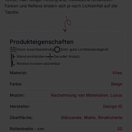
Farben und Reflexe ändern sich je nach Lichteinfall auf die
Tapete.
Produkteigenschaften
Hoch waschbeständig
Sehr gute Lichtbeständigkeit
Wand einkleistern
Gerader Ansatz
Restlos trocken abziehbar
Material:
Vlies
Farbe:
Beige
Muster:
Nachahmung von Materialien
,
Luxus
Hersteller:
Design ID
Oberfläche:
Glänzende
,
Matte
,
Strukturierte
Rollenbreite - cm:
53