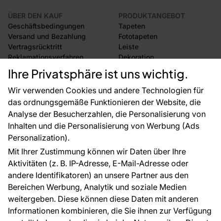
ÜBER DEN KAUF
PRODUKTANGEBOT
Geschäftsbedingungen
Tapeten
Versand und Bezahlung
Fototapeten
Vertragsrücktritt
Leiste
Reklamationsverfahren
Dekoration
Rücksendung von Waren
Selbstklebende Folien
Ihre Privatsphäre ist uns wichtig.
CE-Zertifizierung
Zubehör
Großhandel
Tapetenmuster
Wir verwenden Cookies und andere Technologien für
Raumvisualisierung
das ordnungsgemäße Funktionieren der Website, die
Analyse der Besucherzahlen, die Personalisierung von
FÜR SIE
ÜBER DAS UNTERNEHMEN
Inhalten und die Personalisierung von Werbung (Ads
Blog
Über uns
Personalization).
Referenzen
Mit Ihrer Zustimmung können wir Daten über Ihre
EU-Projekte
Aktivitäten (z. B. IP-Adresse, E-Mail-Adresse oder
Ratschläge und Tipps
andere Identifikatoren) an unsere Partner aus den
FAQ
Bereichen Werbung, Analytik und soziale Medien
weitergeben. Diese können diese Daten mit anderen
Informationen kombinieren, die Sie ihnen zur Verfügung
Kontakt