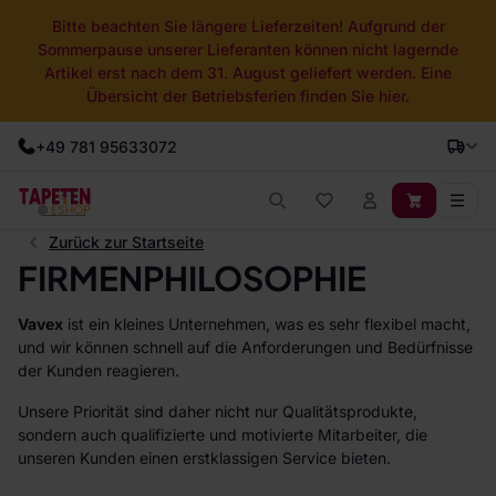
Bitte beachten Sie längere Lieferzeiten! Aufgrund der
Sommerpause unserer Lieferanten können nicht lagernde
Artikel erst nach dem 31. August geliefert werden. Eine
Übersicht der Betriebsferien finden Sie hier.
+49 781 95633072
Zurück zur Startseite
FIRMENPHILOSOPHIE
Vavex
ist ein kleines Unternehmen, was es sehr flexibel macht,
und wir können schnell auf die Anforderungen und Bedürfnisse
der Kunden reagieren.
Unsere Priorität sind daher nicht nur Qualitätsprodukte,
sondern auch qualifizierte und motivierte Mitarbeiter, die
unseren Kunden einen erstklassigen Service bieten.