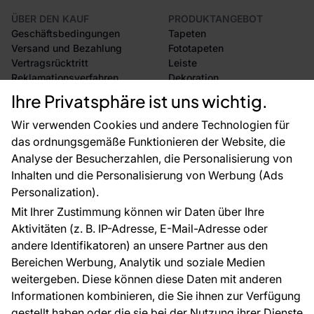
ÜBER DEN KAUF
PRODUKTANGEBOT
Geschäftsbedingungen
Tapeten
Versand und Bezahlung
Fototapeten
Vertragsrücktritt
Leiste
Reklamationsverfahren
Dekoration
Rücksendung von Waren
Selbstklebende Folien
Ihre Privatsphäre ist uns wichtig.
CE-Zertifizierung
Zubehör
Großhandel
Tapetenmuster
Wir verwenden Cookies und andere Technologien für
Raumvisualisierung
das ordnungsgemäße Funktionieren der Website, die
Analyse der Besucherzahlen, die Personalisierung von
FÜR SIE
ÜBER DAS UNTERNEHMEN
Inhalten und die Personalisierung von Werbung (Ads
Blog
Über uns
Personalization).
Referenzen
Mit Ihrer Zustimmung können wir Daten über Ihre
EU-Projekte
Aktivitäten (z. B. IP-Adresse, E-Mail-Adresse oder
Ratschläge und Tipps
andere Identifikatoren) an unsere Partner aus den
FAQ
Bereichen Werbung, Analytik und soziale Medien
weitergeben. Diese können diese Daten mit anderen
Informationen kombinieren, die Sie ihnen zur Verfügung
Kontakt
gestellt haben oder die sie bei der Nutzung ihrer Dienste