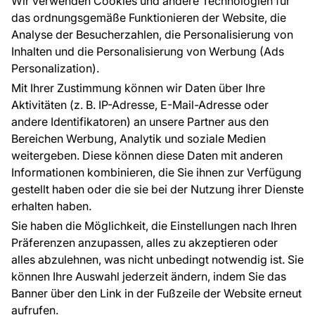
Wir verwenden Cookies und andere Technologien für
Raumvisualisierung
das ordnungsgemäße Funktionieren der Website, die
Analyse der Besucherzahlen, die Personalisierung von
FÜR SIE
ÜBER DAS UNTERNEHMEN
Inhalten und die Personalisierung von Werbung (Ads
Blog
Über uns
Personalization).
Referenzen
Mit Ihrer Zustimmung können wir Daten über Ihre
EU-Projekte
Aktivitäten (z. B. IP-Adresse, E-Mail-Adresse oder
Ratschläge und Tipps
andere Identifikatoren) an unsere Partner aus den
FAQ
Bereichen Werbung, Analytik und soziale Medien
weitergeben. Diese können diese Daten mit anderen
Informationen kombinieren, die Sie ihnen zur Verfügung
Kontakt
gestellt haben oder die sie bei der Nutzung ihrer Dienste
Haben Sie Fragen? Wir helfen Ihnen gerne weiter
erhalten haben.
und beraten Sie persönlich.
Sie haben die Möglichkeit, die Einstellungen nach Ihren
+49 781 95633072
Präferenzen anzupassen, alles zu akzeptieren oder
alles abzulehnen, was nicht unbedingt notwendig ist. Sie
service@tapeteneshop.de
können Ihre Auswahl jederzeit ändern, indem Sie das
Banner über den Link in der Fußzeile der Website erneut
aufrufen.