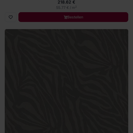
218.62 €
2
55.77 € / m
Bestellen