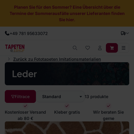
Planen Sie für den Sommer? Eine Übersicht über die
Termine der Sommerausfälle unserer Lieferanten finden
Sie hier.
+49 781 95633072
Zurück zu Fototapeten Imitationsmaterialien
Leder
Filtrace
Standard
13
produkte
Kostenloser Versand
Kleber gratis
Wir beraten Sie
ab 80 €
gerne